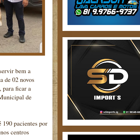
servir bem a
ga de 02 novos
 para ficar a
Municipal de
é 190 pacientes por
 nos centros