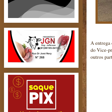
A entrega 
do Vice-pr
outros par
Blog m