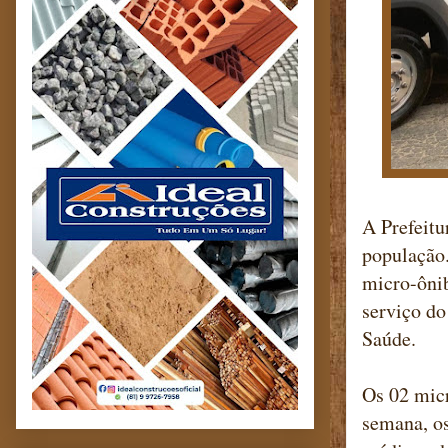
A Prefeitu
população.
micro-ônib
serviço do
Saúde.
Os 02 micr
semana, os