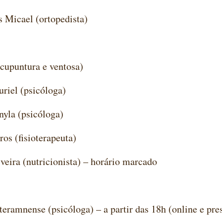
s Micael (ortopedista)
acupuntura e ventosa)
uriel (psicóloga)
nyla (psicóloga)
ros (fisioterapeuta)
iveira (nutricionista) – horário marcado
nteramnense (psicóloga) – a partir das 18h (online e pr