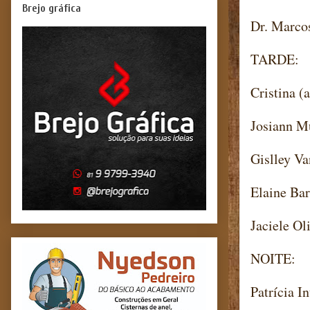
Brejo gráfica
Dr. Marco
TARDE:
Cristina (
Josiann M
Gislley Va
Elaine Bar
Jaciele Ol
NOITE:
Patrícia I