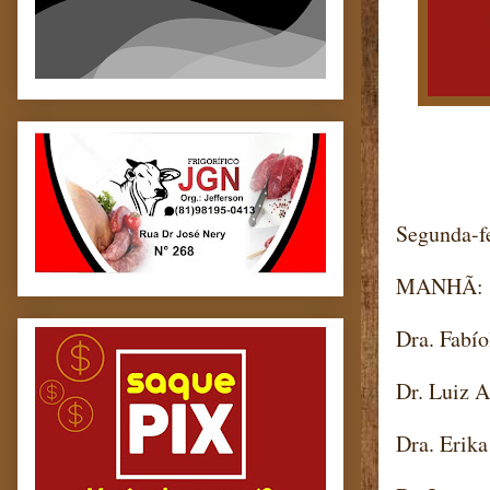
Segunda-f
MANHÃ:
Dra. Fabío
Dr. Luiz A
Dra. Erik