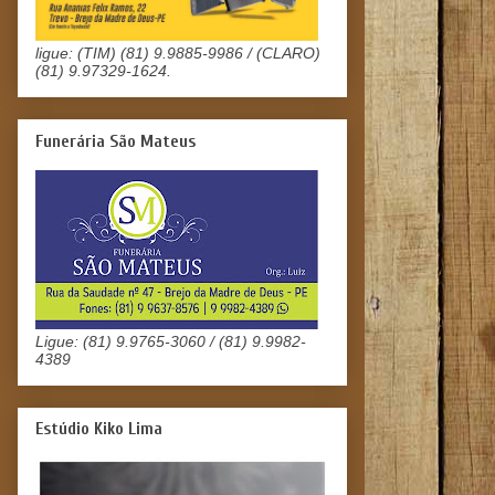
ligue: (TIM) (81) 9.9885-9986 / (CLARO)
(81) 9.97329-1624.
Funerária São Mateus
Ligue: (81) 9.9765-3060 / (81) 9.9982-
4389
Estúdio Kiko Lima