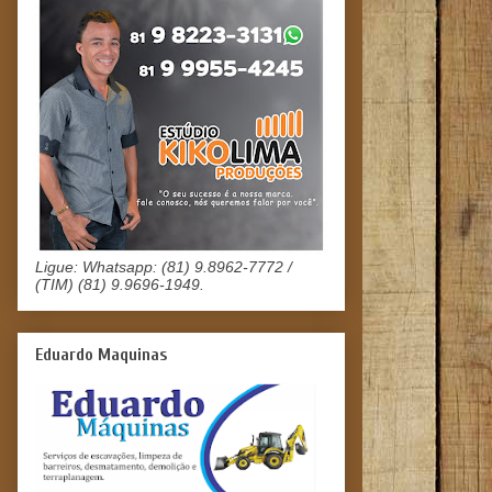
Ligue: Whatsapp: (81) 9.8962-7772 /
(TIM) (81) 9.9696-1949.
Eduardo Maquinas