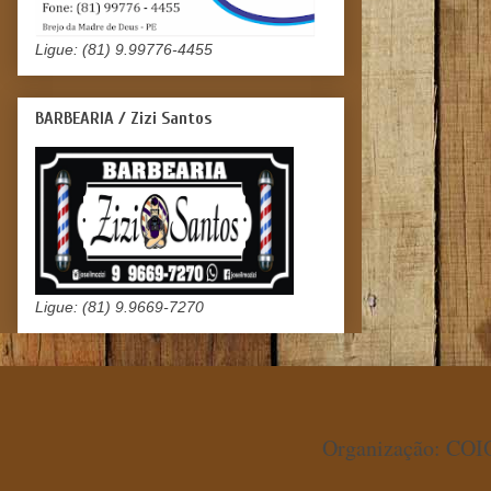
Ligue: (81) 9.99776-4455
BARBEARIA / Zizi Santos
Ligue: (81) 9.9669-7270
Organização: COIO