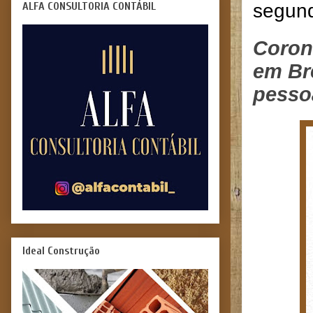
ALFA CONSULTORIA CONTÁBIL
segund
Coron
em Br
pesso
Ideal Construção