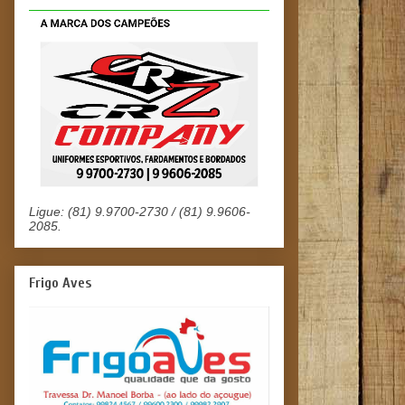
Ligue: (81) 9.9700-2730 / (81) 9.9606-
2085.
Frigo Aves