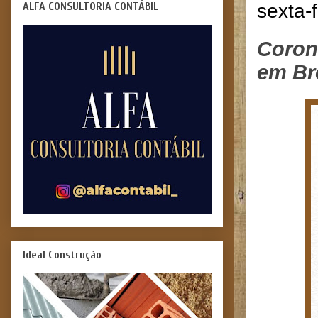
ALFA CONSULTORIA CONTÁBIL
sexta-
Coron
em Br
Ideal Construção