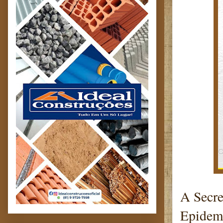
A Secre
Epidemi