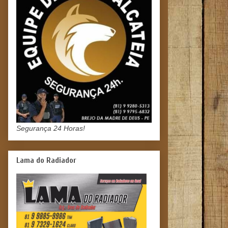
Segurança 24 Horas!
Lama do Radiador