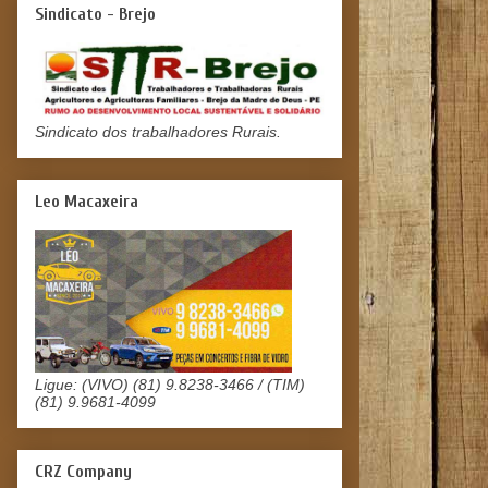
Sindicato - Brejo
Sindicato dos trabalhadores Rurais.
Leo Macaxeira
Ligue: (VIVO) (81) 9.8238-3466 / (TIM)
(81) 9.9681-4099
CRZ Company