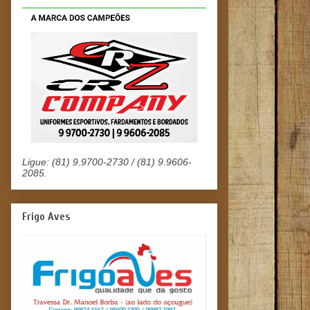
Ligue: (81) 9.9700-2730 / (81) 9.9606-
2085.
Frigo Aves