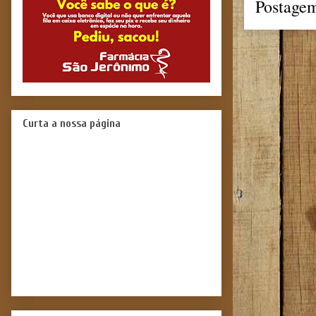
Postagem
Curta a nossa página