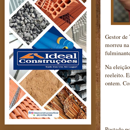
Gestor de 
morreu na 
fulminant
Na eleição
reeleito. 
ontem. Com
Blog m
Postado p