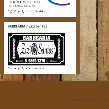
Ligue: (81) 9.99776-4455
BARBEARIA / Zizi Santos
Ligue: (81) 9.9669-7270
Organização: COIO