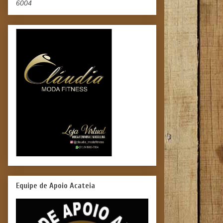
6004
Equipe de Apoio Acateia