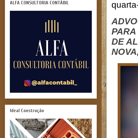
ALFA CONSULTORIA CONTÁBIL
quarta
ADVO
PARA
DE A
NOVA
Ideal Construção