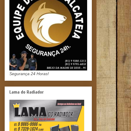
Segurança 24 Horas!
Lama do Radiador