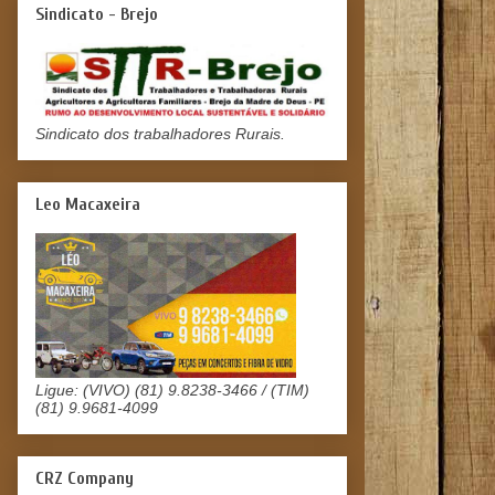
Sindicato - Brejo
Sindicato dos trabalhadores Rurais.
Leo Macaxeira
Ligue: (VIVO) (81) 9.8238-3466 / (TIM)
(81) 9.9681-4099
CRZ Company