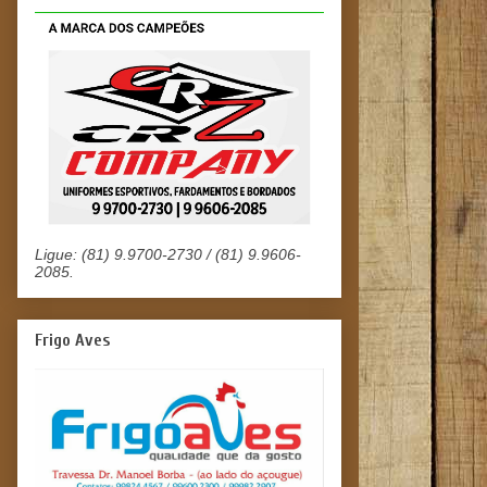
Ligue: (81) 9.9700-2730 / (81) 9.9606-
2085.
Frigo Aves