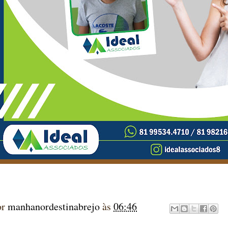
or
manhanordestinabrejo
às
06:46