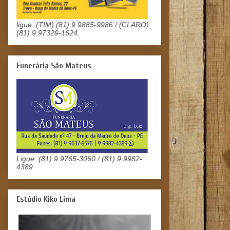
ligue: (TIM) (81) 9.9885-9986 / (CLARO)
(81) 9.97329-1624.
Funerária São Mateus
Ligue: (81) 9.9765-3060 / (81) 9.9982-
4389
Estúdio Kiko Lima