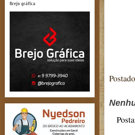
Brejo gráfica
Blog
Postad
Nenhu
Posta