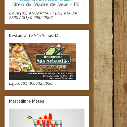
Ligue:(81) 9.9824-4567 / (81) 9.9600-
2300 / (81) 9.9982.2907
Restaurante São Sebastião
Ligue: (81) 9.9632.3626.
Mercadinho Matos