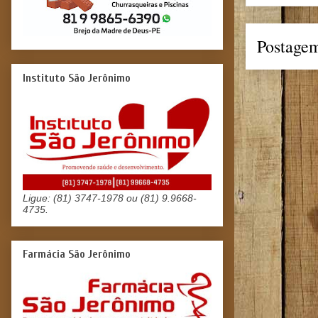
Postagem
Instituto São Jerônimo
Ligue: (81) 3747-1978 ou (81) 9.9668-
4735.
Farmácia São Jerônimo