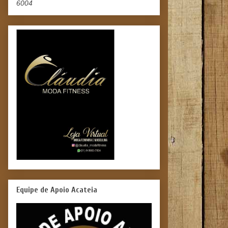
6004
Equipe de Apoio Acateia