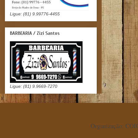
Ligue: (81) 9.99776-4455
BARBEARIA / Zizi Santos
Ligue: (81) 9.9669-7270
Organização: COIO