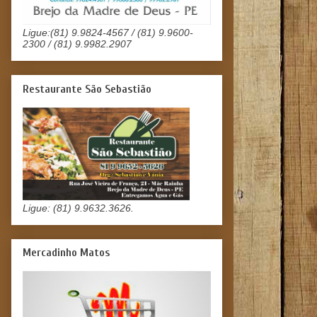
Ligue:(81) 9.9824-4567 / (81) 9.9600-
2300 / (81) 9.9982.2907
Restaurante São Sebastião
Ligue: (81) 9.9632.3626.
Mercadinho Matos