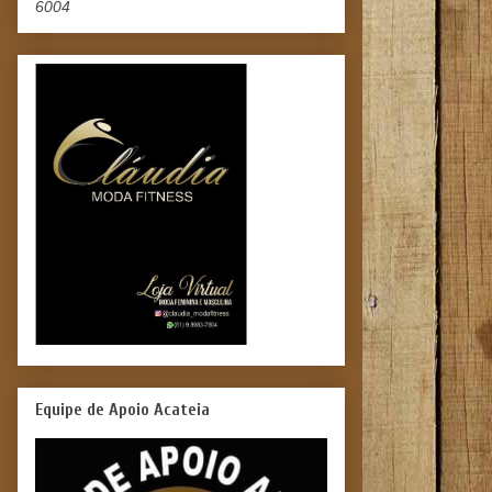
6004
Equipe de Apoio Acateia