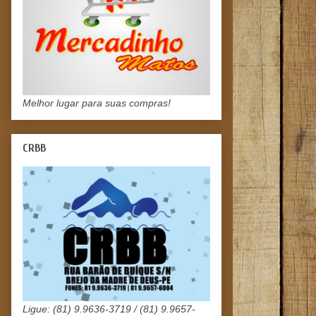
Melhor lugar para suas compras!
CRBB
Ligue: (81) 9.9636-3719 / (81) 9.9657-