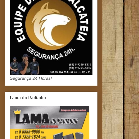
Segurança 24 Horas!
Lama do Radiador