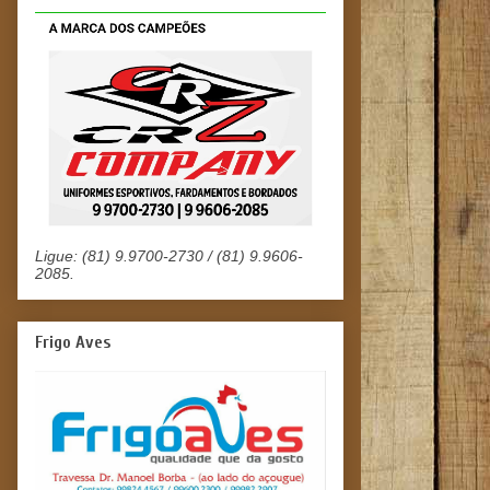
Ligue: (81) 9.9700-2730 / (81) 9.9606-
2085.
Frigo Aves