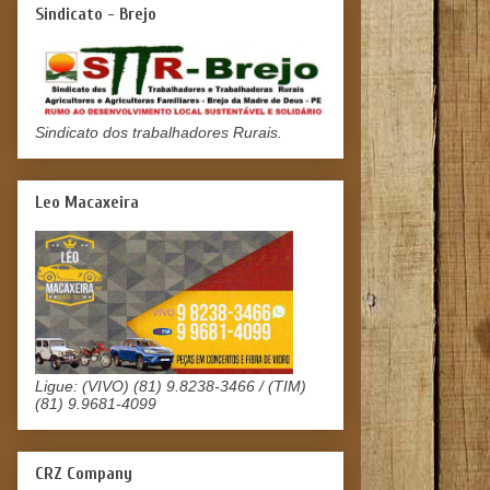
Sindicato - Brejo
Sindicato dos trabalhadores Rurais.
Leo Macaxeira
Ligue: (VIVO) (81) 9.8238-3466 / (TIM)
(81) 9.9681-4099
CRZ Company