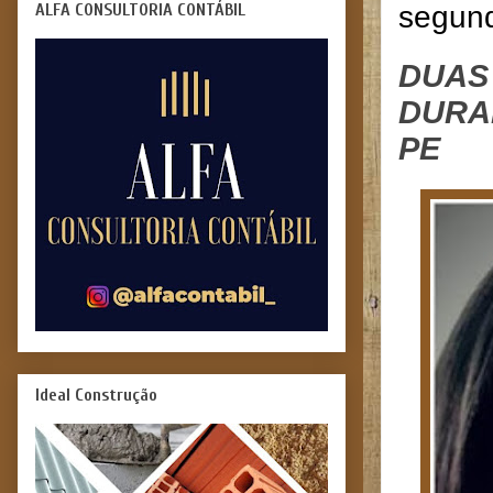
ALFA CONSULTORIA CONTÁBIL
segund
DUAS
DURA
PE
Ideal Construção