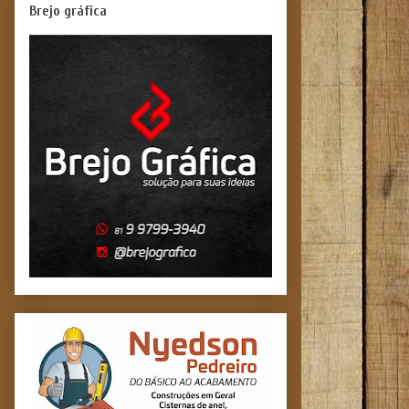
Brejo gráfica