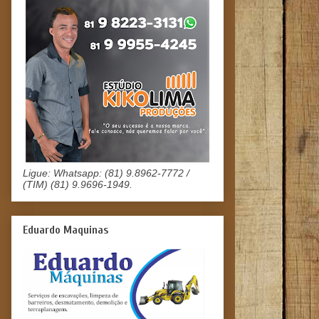
Ligue: Whatsapp: (81) 9.8962-7772 /
(TIM) (81) 9.9696-1949.
Eduardo Maquinas