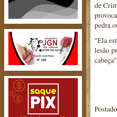
de Crim
provoca
pedra o
"Ela es
lesão p
cabeça"
Blog
Postad