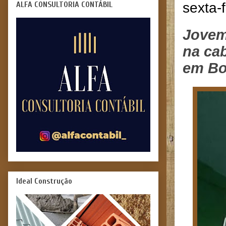
ALFA CONSULTORIA CONTÁBIL
sexta-
Jovem
na ca
em Bo
Ideal Construção