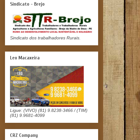
Sindicato - Brejo
Sindicato dos trabalhadores Rurais.
Leo Macaxeira
Ligue: (VIVO) (81) 9.8238-3466 / (TIM)
(81) 9.9681-4099
CRZ Company