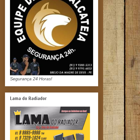
Segurança 24 Horas!
Lama do Radiador