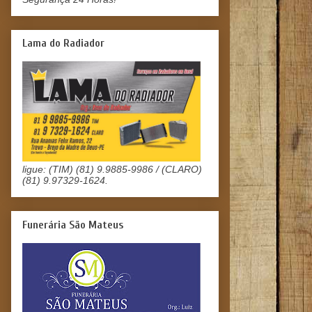
Lama do Radiador
ligue: (TIM) (81) 9.9885-9986 / (CLARO)
(81) 9.97329-1624.
Funerária São Mateus