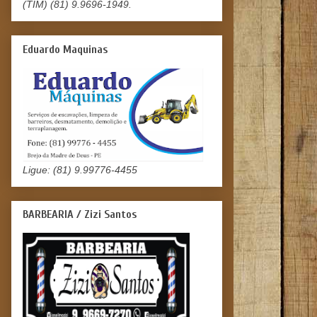
(TIM) (81) 9.9696-1949.
Eduardo Maquinas
Ligue: (81) 9.99776-4455
BARBEARIA / Zizi Santos