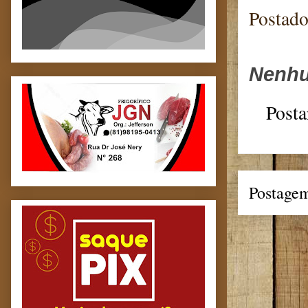
Postad
Nenhu
Posta
Postagem