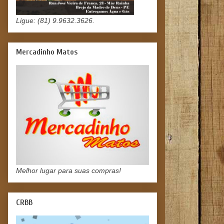
Ligue: (81) 9.9632.3626.
Mercadinho Matos
Melhor lugar para suas compras!
CRBB