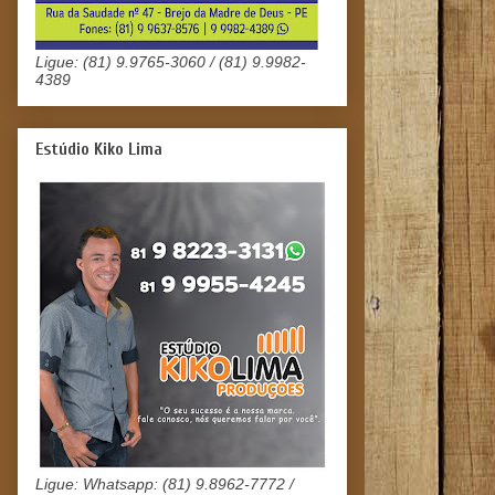
Ligue: (81) 9.9765-3060 / (81) 9.9982-
4389
Estúdio Kiko Lima
Ligue: Whatsapp: (81) 9.8962-7772 /