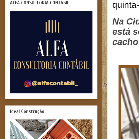
ALFA CONSULTORIA CONTÁBIL
quinta
Na Ci
está 
cacho
Ideal Construção