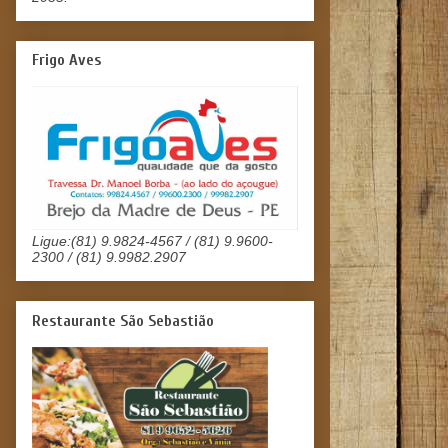
Frigo Aves
Ligue:(81) 9.9824-4567 / (81) 9.9600-
2300 / (81) 9.9982.2907
Restaurante São Sebastião