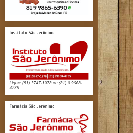
Instituto São Jerônimo
Ligue: (81) 3747-1978 ou (81) 9.9668-
4735.
Farmácia São Jerônimo