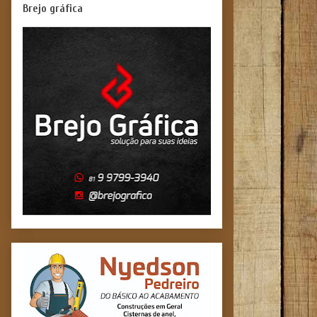
Brejo gráfica