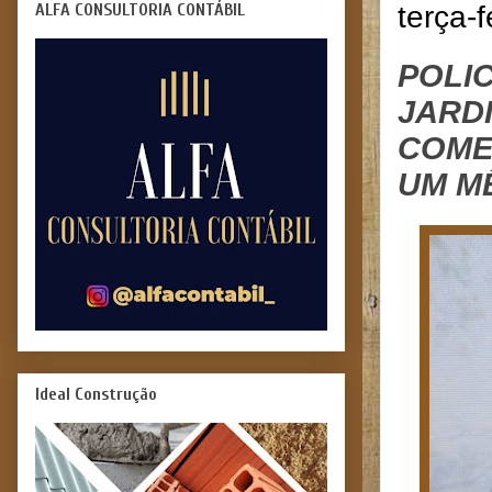
ALFA CONSULTORIA CONTÁBIL
terça-
POLI
JARD
COME
UM M
Ideal Construção