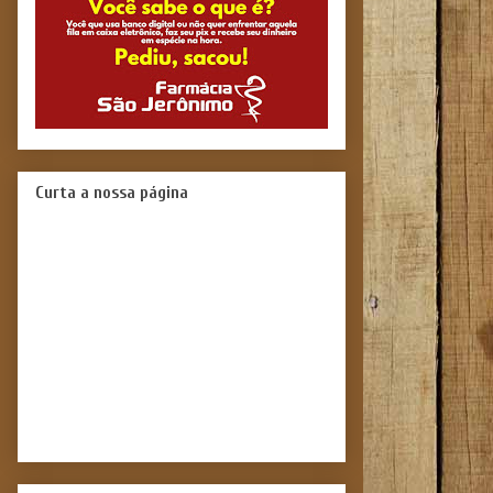
Curta a nossa página