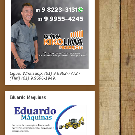
Ligue: Whatsapp: (81) 9.8962-7772 /
(TIM) (81) 9.9696-1949.
Eduardo Maquinas