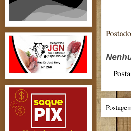
Blog
Postad
Nenhu
Posta
Postagem