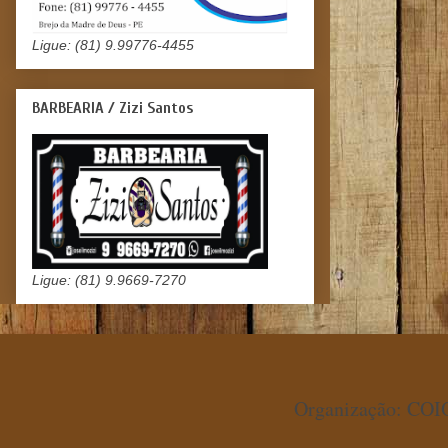
Ligue: (81) 9.99776-4455
BARBEARIA / Zizi Santos
Ligue: (81) 9.9669-7270
Organização: COIO