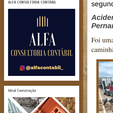
ALFA CONSULTORIA CONTÁBIL
segund
Aciden
Pern
Foi uma
caminh
Ideal Construção