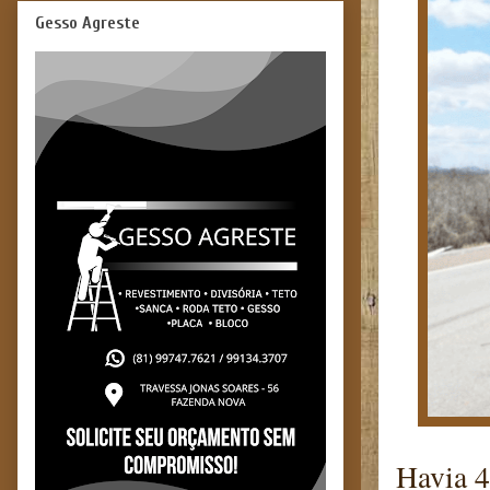
Gesso Agreste
Havia 4