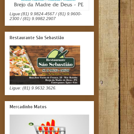
Ligue:(81) 9.9824-4567 / (81) 9.9600-
2300 / (81) 9.9982.2907
Restaurante São Sebastião
Ligue: (81) 9.9632.3626.
Mercadinho Matos