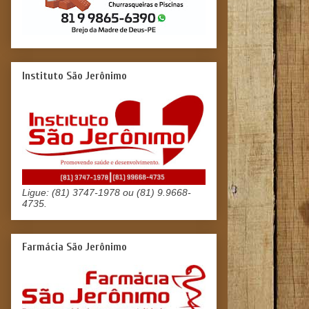
Instituto São Jerônimo
Ligue: (81) 3747-1978 ou (81) 9.9668-
4735.
Farmácia São Jerônimo