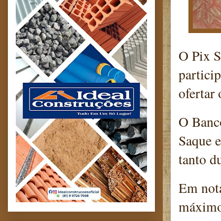
O Pix S
partici
ofertar 
O Banco
Saque e
tanto d
Em nota
máximo 