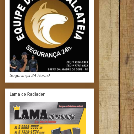
Segurança 24 Horas!
Lama do Radiador