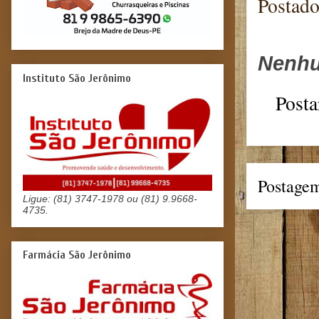
Postad
Nenhu
Instituto São Jerônimo
Posta
Postagem
Ligue: (81) 3747-1978 ou (81) 9.9668-
4735.
Farmácia São Jerônimo