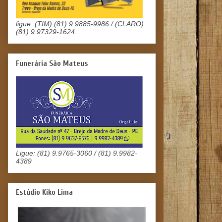
ligue: (TIM) (81) 9.9885-9986 / (CLARO)
(81) 9.97329-1624.
Funerária São Mateus
Ligue: (81) 9.9765-3060 / (81) 9.9982-
4389
Estúdio Kiko Lima