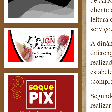
de ATMs
cliente
leitura
serviço
A dinâm
diferen
realiza
estabel
(compra
Segund
realiza