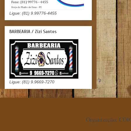
Ligue: (81) 9.99776-4455
BARBEARIA / Zizi Santos
Ligue: (81) 9.9669-7270
Organização: COIO