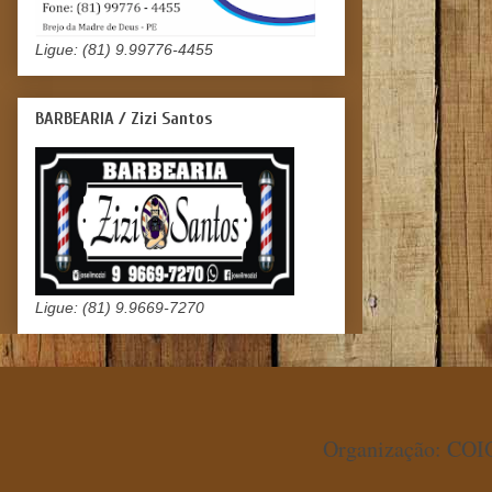
Ligue: (81) 9.99776-4455
BARBEARIA / Zizi Santos
Ligue: (81) 9.9669-7270
Organização: COIO