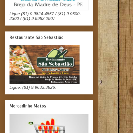
Ligue:(81) 9.9824-4567 / (81) 9.9600-
2300 / (81) 9.9982.2907
Restaurante São Sebastião
Ligue: (81) 9.9632.3626.
Mercadinho Matos