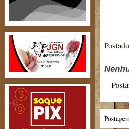
Blog
Postad
Nenhu
Posta
Postagem