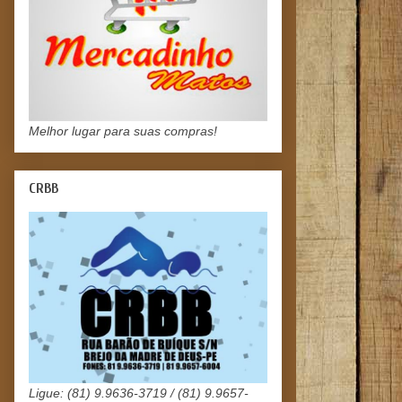
Melhor lugar para suas compras!
CRBB
Ligue: (81) 9.9636-3719 / (81) 9.9657-