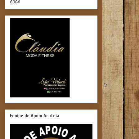
6004
Equipe de Apoio Acateia