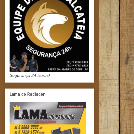
Segurança 24 Horas!
Lama do Radiador