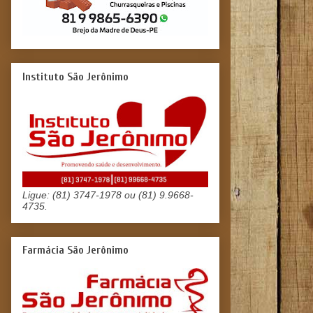
Instituto São Jerônimo
Ligue: (81) 3747-1978 ou (81) 9.9668-
4735.
Farmácia São Jerônimo