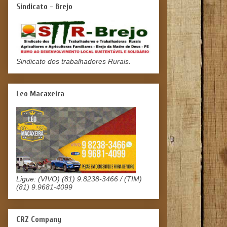
Sindicato - Brejo
Sindicato dos trabalhadores Rurais.
Leo Macaxeira
Ligue: (VIVO) (81) 9.8238-3466 / (TIM)
(81) 9.9681-4099
CRZ Company