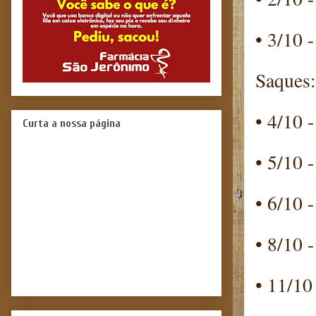
• 3/10 
Saques:
• 4/10 
Curta a nossa página
• 5/10 
• 6/10 
• 8/10 
• 11/10