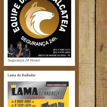
Segurança 24 Horas!
Lama do Radiador