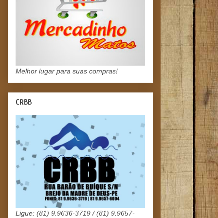
Melhor lugar para suas compras!
CRBB
Ligue: (81) 9.9636-3719 / (81) 9.9657-