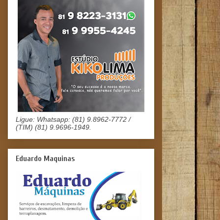
Ligue: Whatsapp: (81) 9.8962-7772 /
(TIM) (81) 9.9696-1949.
Eduardo Maquinas