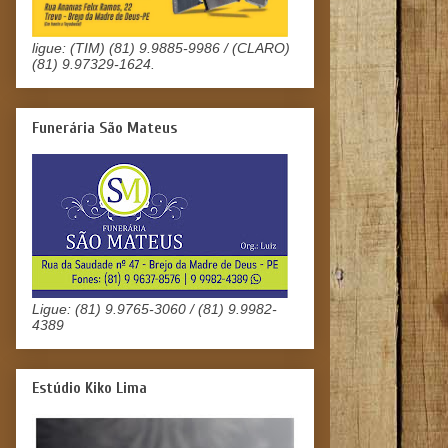
ligue: (TIM) (81) 9.9885-9986 / (CLARO)
(81) 9.97329-1624.
Funerária São Mateus
Ligue: (81) 9.9765-3060 / (81) 9.9982-
4389
Estúdio Kiko Lima