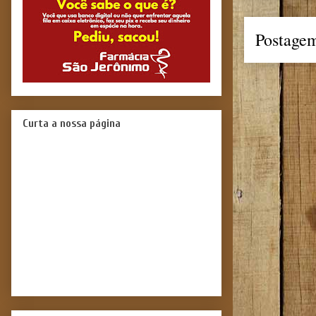
Postagem
Curta a nossa página