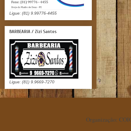
Ligue: (81) 9.99776-4455
BARBEARIA / Zizi Santos
Ligue: (81) 9.9669-7270
Organização: COIO