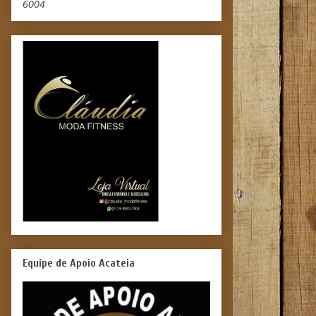
6004
Equipe de Apoio Acateia