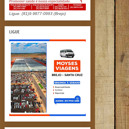
Ligue: (81)9.9877-0993 (Brejo)
LIGUE