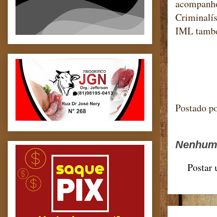
acompanhou
Criminalís
IML també
Blog m
Postado p
Nenhum 
Postar