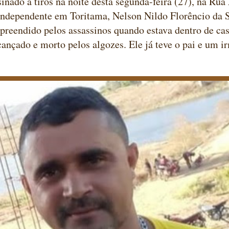
inado a tiros na noite desta segunda-feira (27), na Rua
Independente em Toritama, Nelson Nildo Florêncio da S
rpreendido pelos assassinos quando estava dentro de casa
cançado e morto pelos algozes. Ele já teve o pai e um