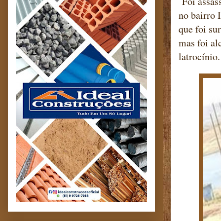
Foi assass
no bairro 
que foi su
mas foi al
latrocínio.