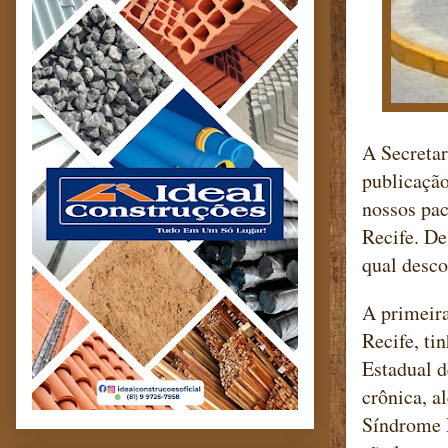
A Secretar
publicaçã
nossos pac
Recife. De
qual desco
A primeir
Recife, ti
Estadual d
crônica, a
Síndrome R