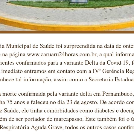
ia Municipal de Saúde foi surpreendida na data de on
o na página www.caruaru24horas.com.br, a qual inform
ientes confirmados para a variante Delta da Covid 19, f
 imediato entramos em contato com a IVª Gerência Reg
nhece tal informação, assim como a Secretaria Estadu
a morte confirmada pela variante delta em Pernambuco
nha 75 anos e faleceu no dia 23 de agosto. De acordo co
e Saúde, ele tinha comorbidades como diabetes e doenç
lém de ser portador de marcapasso. Este também foi o ú
espiratória Aguda Grave, todos os outros casos confi