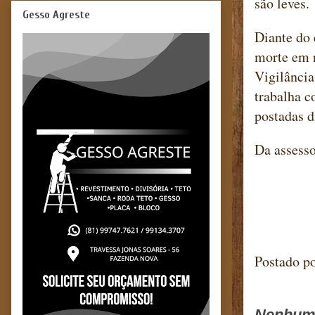
são leves.
Gesso Agreste
Diante do
morte em n
Vigilância
trabalha c
postadas d
Da assesso
Blog m
Postado p
Nenhum 