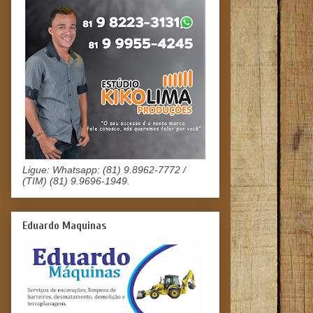
Ligue: Whatsapp: (81) 9.8962-7772 /
(TIM) (81) 9.9696-1949.
Eduardo Maquinas