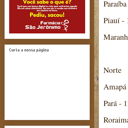
Paraíba
Piauí -
Maranh
Curta a nossa página
Norte
Amapá 
Pará - 
Roraima