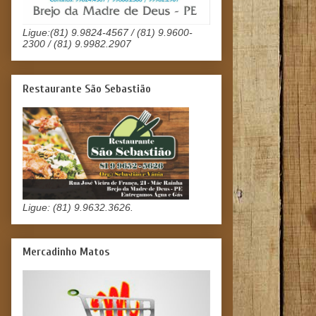
Ligue:(81) 9.9824-4567 / (81) 9.9600-
2300 / (81) 9.9982.2907
Restaurante São Sebastião
Ligue: (81) 9.9632.3626.
Mercadinho Matos