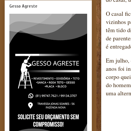
Gesso Agreste
O casal fi
vizinhos p
têm tido 
de parente
é entregad
Em julho,
anos foi i
corpo quei
do homem,
uma altern
Blog m