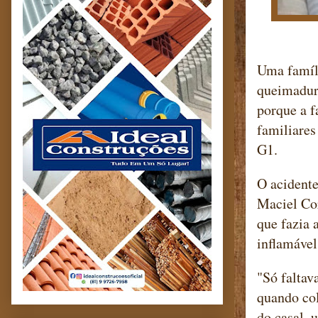
Uma famíli
queimadura
porque a f
familiare
G1.
O acidente
Maciel Cor
que fazia 
inflamável
"Só faltav
quando col
do casal, 