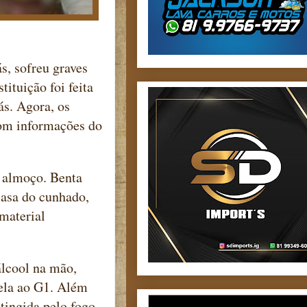
s, sofreu graves
ituição foi feita
ás. Agora, os
Com informações do
o almoço. Benta
casa do cunhado,
 material
álcool na mão,
 ela ao G1. Além
tingida pelo fogo.