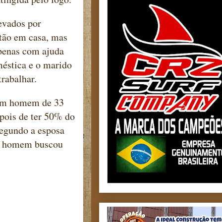
evados por
tão em casa, mas
penas com ajuda
méstica e o marido
trabalhar.
 Um homem de 33
pois de ter 50% do
Segundo a esposa
 e homem buscou