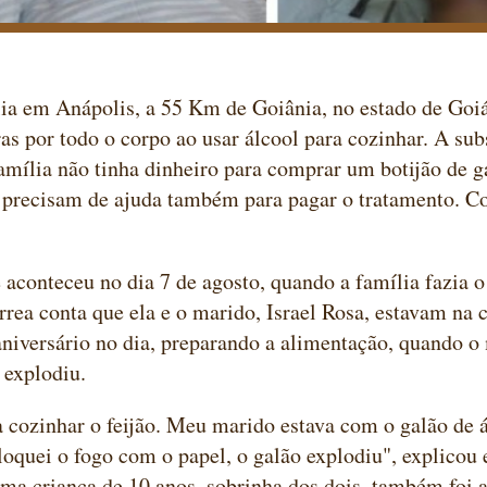
a em Anápolis, a 55 Km de Goiânia, no estado de Goiá
s por todo o corpo ao usar álcool para cozinhar. A subst
amília não tinha dinheiro para comprar um botijão de g
s precisam de ajuda também para pagar o tratamento. 
 aconteceu no dia 7 de agosto, quando a família fazia 
rea conta que ela e o marido, Israel Rosa, estavam na 
aniversário no dia, preparando a alimentação, quando o
 explodiu.
a cozinhar o feijão. Meu marido estava com o galão de 
oquei o fogo com o papel, o galão explodiu", explicou
uma criança de 10 anos, sobrinha dos dois, também foi a