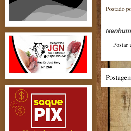
Postado p
Nenhum 
Postar
Postagem