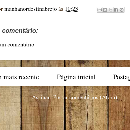
or
manhanordestinabrejo
às
10:23
comentário:
 um comentário
 mais recente
Página inicial
Posta
Assinar:
Postar comentários (Atom)