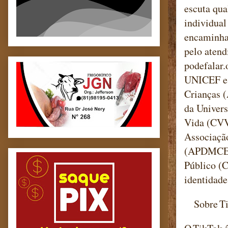
escuta qua
individual
encaminham
pelo atend
podefalar.
UNICEF e 
Crianças (
da Univer
Vida (CVV
Associaçã
(APDMCE),
Público (C
identidade
Sobre Ti