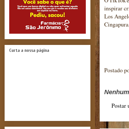
O TikTok é
inspirar c
Los Angele
Cingapura,
Curta a nossa página
Blog m
Postado p
Nenhum 
Postar