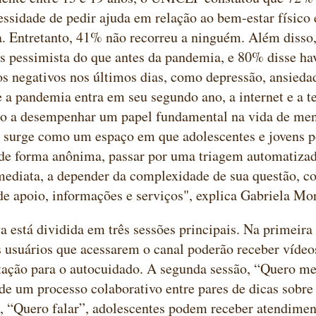
essidade de pedir ajuda em relação ao bem-estar físico 
. Entretanto, 41% não recorreu a ninguém. Além disso
s pessimista do que antes da pandemia, e 80% disse hav
s negativos nos últimos dias, como depressão, ansieda
a pandemia entra em seu segundo ano, a internet e a t
ão a desempenhar um papel fundamental na vida de men
r surge como um espaço em que adolescentes e jovens 
de forma anônima, passar por uma triagem automatizad
mediata, a depender da complexidade de sua questão, c
de apoio, informações e serviços", explica Gabriela Mo
va está dividida em três sessões principais. Na primeir
s usuários que acessarem o canal poderão receber vídeo
ação para o autocuidado. A segunda sessão, “Quero me 
 de um processo colaborativo entre pares de dicas sobr
a, “Quero falar”, adolescentes podem receber atendim