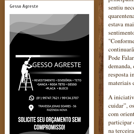
sentiu nec
Gesso Agreste
quarentena
estava mai
sentimento
"Conforme 
continuar
Pode Fala
demanda, 
resposta i
materiais 
A iniciati
cuidar”, o
com orient
participar
na terceir