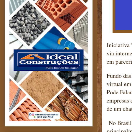
Iniciativa
via intern
em parcer
Fundo das
virtual em
Pode Falar
empresas c
de um chat
No Brasil
principal