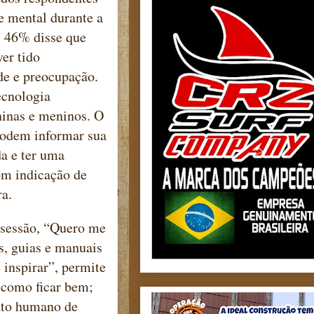
e mental durante a
, 46% disse que
er tido
de e preocupação.
ecnologia
inas e meninos. O
podem informar sua
a e ter uma
om indicação de
ra.
a sessão, “Quero me
s, guias e manuais
inspirar”, permite
e como ficar bem;
ento humano de