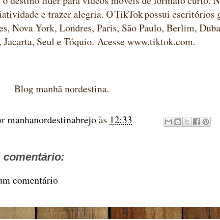
 o destino líder para vídeos móveis de formato curto. 
riatividade e trazer alegria. O TikTok possui escritórios 
s, Nova York, Londres, Paris, São Paulo, Berlim, Dub
 Jacarta, Seul e Tóquio. Acesse www.tiktok.com.
anhã nordestina.
or
manhanordestinabrejo
às
12:33
comentário:
 um comentário