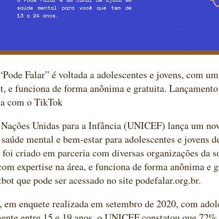
 “Pode Falar” é voltada a adolescentes e jovens, com um
et, e funciona de forma anônima e gratuita. Lançamento
ia com o TikTok
 Nações Unidas para a Infância (UNICEF) lança um nov
 saúde mental e bem-estar para adolescentes e jovens d
 foi criado em parceria com diversas organizações da so
om expertise na área, e funciona de forma anônima e g
bot que pode ser acessado no site podefalar.org.br.
, em enquete realizada em setembro de 2020, com adol
mente entre 15 e 19 anos, o UNICEF constatou que 72%