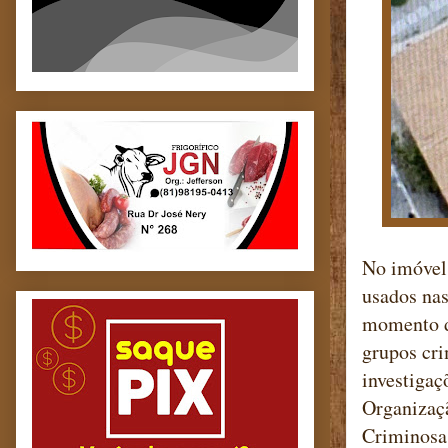
No imóvel 
usados nas
momento d
grupos cri
investigaç
Organizaç
Criminosa 