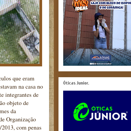
culos que eram
Óticas Junior.
estavam na casa no
 integrantes de
ão objeto de
imes da
 de Organização
0/2013, com penas