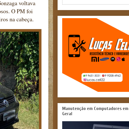
Gonzaga voltava
osos. O PM foi
iros na cabeça.
Manutenção em Computadores em
Geral