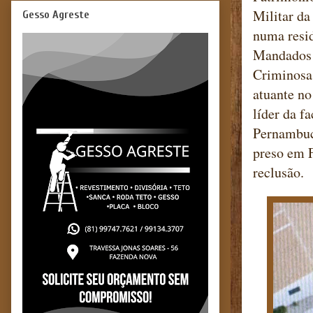
Militar da
Gesso Agreste
numa resi
Mandados 
Criminosas
atuante no
líder da f
Pernambuco
preso em F
reclusão.