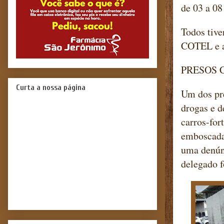
de 03 a 08
Todos tive
COTEL e a
PRESOS 
Curta a nossa página
Um dos pre
drogas e d
carros-for
emboscada 
uma denún
delegado f