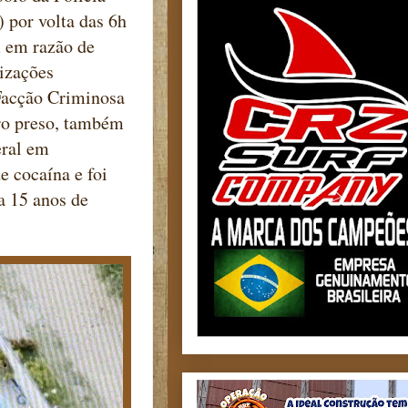
) por volta das 6h
 em razão de
izações
 Facção Criminosa
ro preso, também
eral em
 cocaína e foi
a 15 anos de