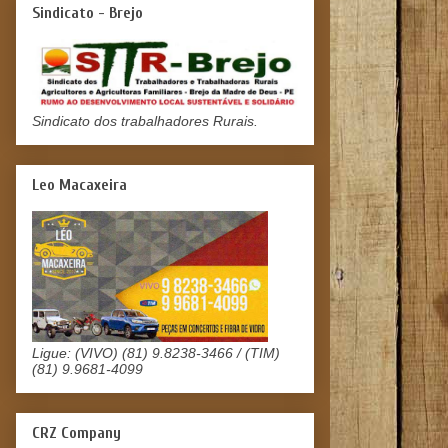
Sindicato - Brejo
Sindicato dos trabalhadores Rurais.
Leo Macaxeira
Ligue: (VIVO) (81) 9.8238-3466 / (TIM)
(81) 9.9681-4099
CRZ Company