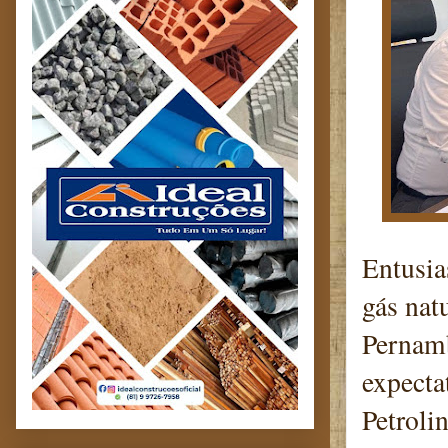
Entusia
gás nat
Pernamb
expecta
Petroli