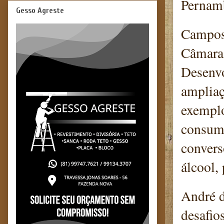
Pernamb
Gesso Agreste
Campos 
Câmara,
Desenvo
ampliaç
exemplo
consumo
convers
álcool,
André d
desafio