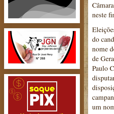
Câmara 
neste f
Eleiçõe
do cand
nome do
de Gera
Paulo C
disputa
disposi
campanh
um nome