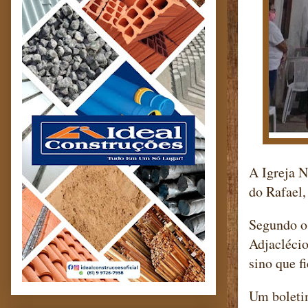
A Igreja N
do Rafael,
Segundo o 
Adjaclécio
sino que f
Um boletim