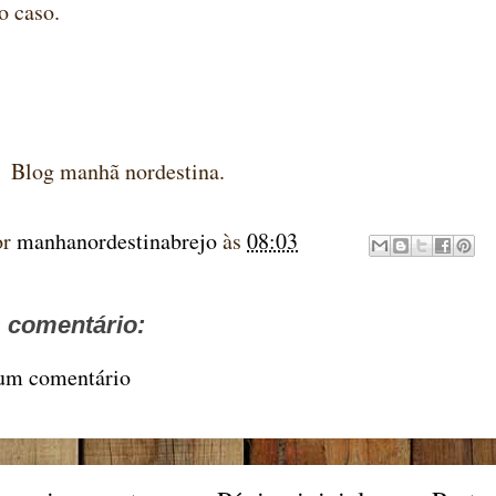
o caso.
anhã nordestina.
or
manhanordestinabrejo
às
08:03
comentário:
 um comentário