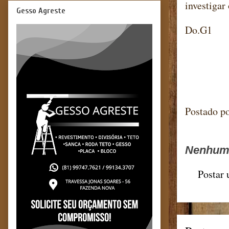
investigar 
Gesso Agreste
Do.G1
Blog m
Postado p
Nenhum 
Postar