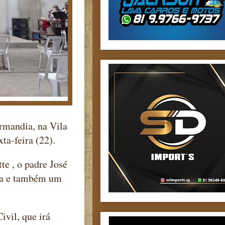
rmandia, na Vila
ta-feira (22).
te , o padre José
eja e também um
ivil, que irá