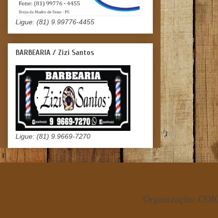
Ligue: (81) 9.99776-4455
BARBEARIA / Zizi Santos
Ligue: (81) 9.9669-7270
Organização: COIO