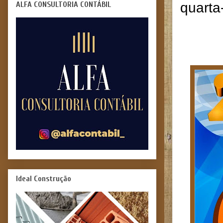
ALFA CONSULTORIA CONTÁBIL
quarta
Ideal Construção