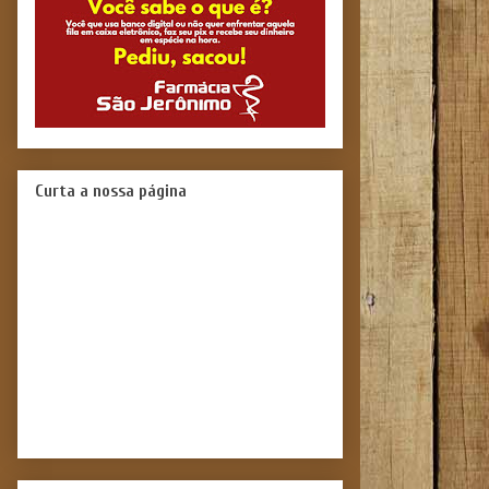
Curta a nossa página