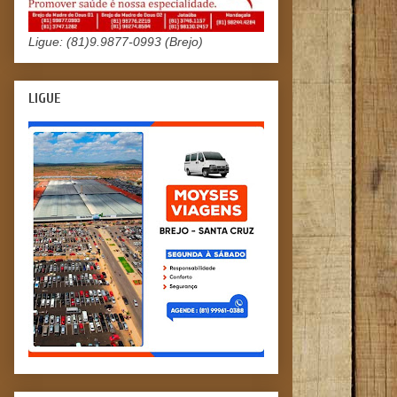
Ligue: (81)9.9877-0993 (Brejo)
LIGUE