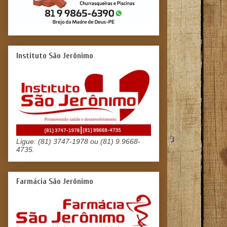
Instituto São Jerônimo
Ligue: (81) 3747-1978 ou (81) 9.9668-
4735.
Farmácia São Jerônimo