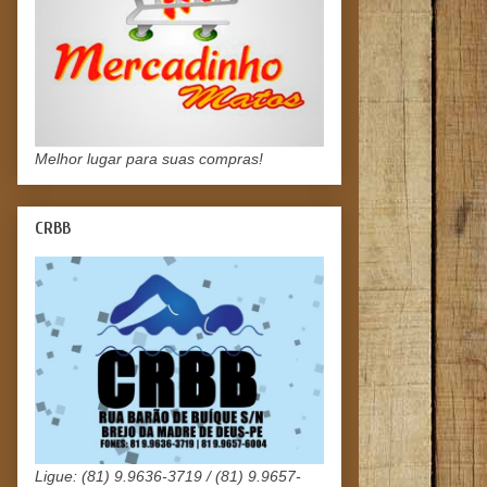
Melhor lugar para suas compras!
CRBB
Ligue: (81) 9.9636-3719 / (81) 9.9657-