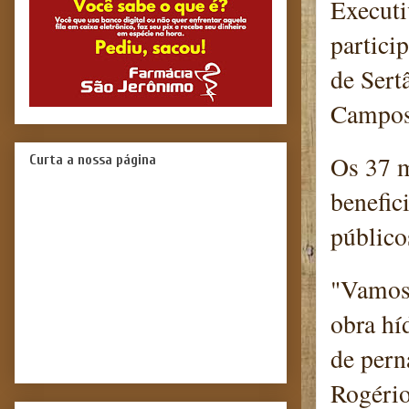
Executi
partici
de Sert
Campos
Os 37 m
Curta a nossa página
benefic
público
"Vamos 
obra hí
de pern
Rogério