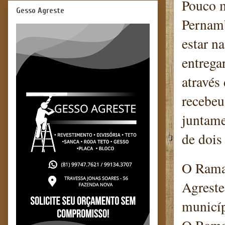
Pouco m
Gesso Agreste
Pernamb
estar n
entrega
através
recebeu
juntame
de dois
O Ramal
Agreste
municíp