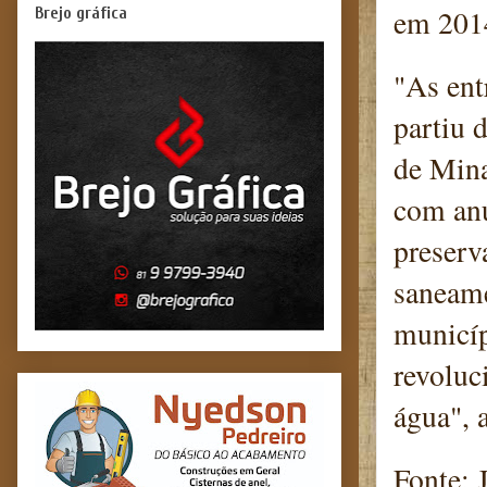
em 2014
Brejo gráfica
"As ent
partiu 
de Mina
com anú
preserv
saneame
municíp
revoluc
água", 
Fonte: 