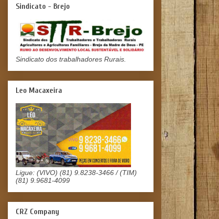
Sindicato - Brejo
Sindicato dos trabalhadores Rurais.
Leo Macaxeira
Ligue: (VIVO) (81) 9.8238-3466 / (TIM)
(81) 9.9681-4099
CRZ Company