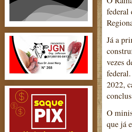
O Ramal
federal
Region
Já a pr
constru
vezes d
federal
2022, c
conclus
O minis
que já 