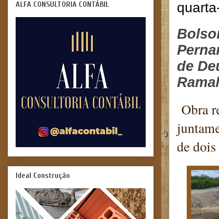
ALFA CONSULTORIA CONTÁBIL
quarta
Bolso
Perna
de Deu
Ramal
Obra re
juntame
de dois
Ideal Construção