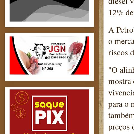
diesel 
12% de 
A Petro
o merca
riscos 
"O alin
mostra 
vivenci
para o 
também 
preços 