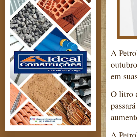
A Petro
outubro
em suas
O litro
passará
aumento
A Petro