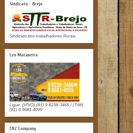
Sindicato - Brejo
Sindicato dos trabalhadores Rurais.
Leo Macaxeira
Ligue: (VIVO) (81) 9.8238-3466 / (TIM)
(81) 9.9681-4099
CRZ Company