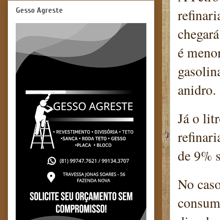
Gesso Agreste
refinar
chegará
é menor
gasolin
anidro
Já o li
refinar
de 9% s
No caso
consumi