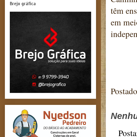
Brejo gráfica
têm ens
em meio
indepen
Blog 
Postad
Nenhu
Posta