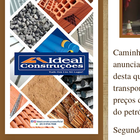
Caminho
anuncia
desta q
transpo
preços 
do petr
Segundo