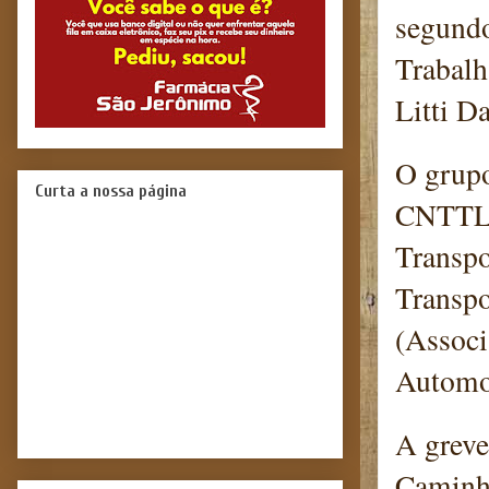
segundo
Trabalh
Litti D
O grupo
Curta a nossa página
CNTTL 
Transpo
Transpo
(Associ
Automo
A greve
Caminh