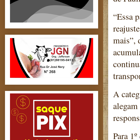
“Essa p
reajust
mais”, 
acumula
continu
transpo
A categ
alegam 
respons
Para 1º