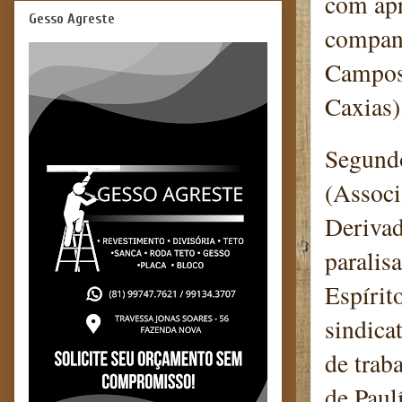
com apr
Gesso Agreste
companh
Campos 
Caxias)
Segundo
(Associ
Derivad
paralis
Espírit
sindica
de trab
de Paul