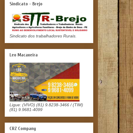
Sindicato - Brejo
Sindicato dos trabalhadores Rurais.
Leo Macaxeira
Ligue: (VIVO) (81) 9.8238-3466 / (TIM)
(81) 9.9681-4099
CRZ Company