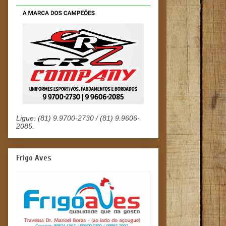
Ligue: (81) 9.9700-2730 / (81) 9.9606-
2085.
Frigo Aves