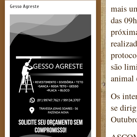
mais um
Gesso Agreste
das 09h
próxima
realiza
protoco
são lim
animal 
Os inte
se dirig
Outubro
ASCOM 