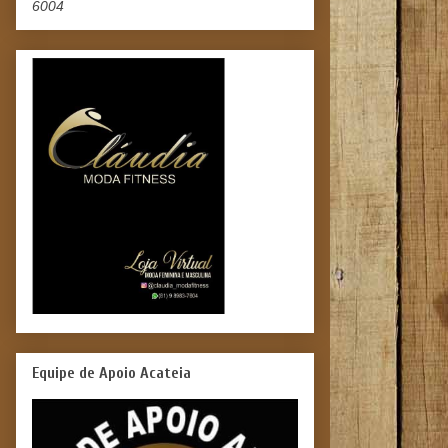
6004
Equipe de Apoio Acateia