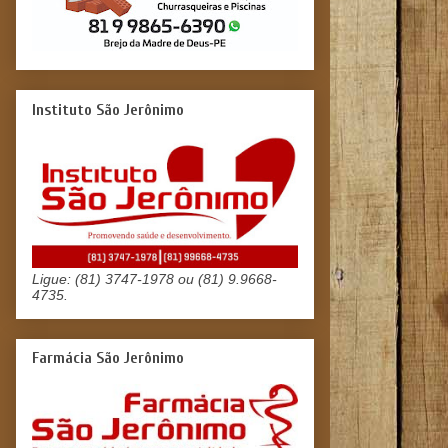
Instituto São Jerônimo
Ligue: (81) 3747-1978 ou (81) 9.9668-
4735.
Farmácia São Jerônimo