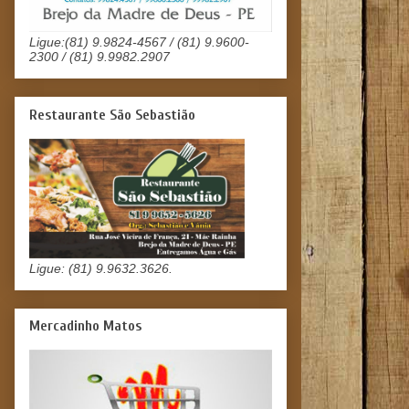
Ligue:(81) 9.9824-4567 / (81) 9.9600-
2300 / (81) 9.9982.2907
Restaurante São Sebastião
Ligue: (81) 9.9632.3626.
Mercadinho Matos