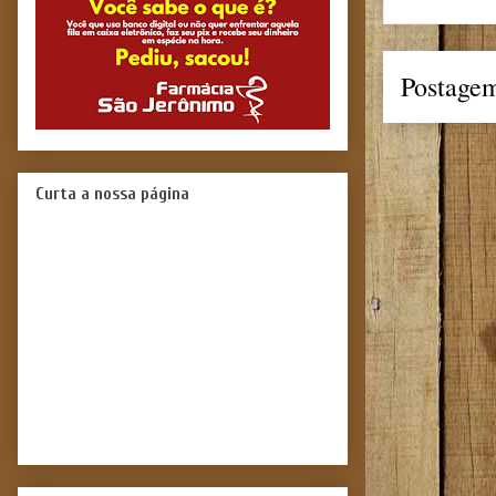
Postagem
Curta a nossa página