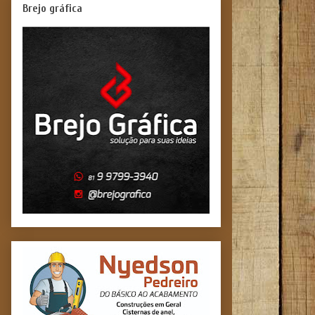
Brejo gráfica