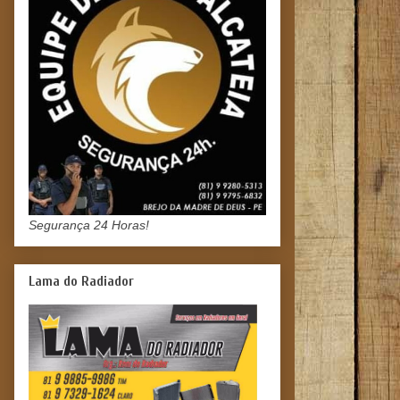
Segurança 24 Horas!
Lama do Radiador