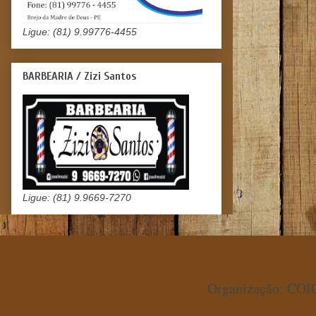
Ligue: (81) 9.99776-4455
BARBEARIA / Zizi Santos
Ligue: (81) 9.9669-7270
Organização: COIO