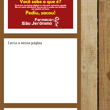
Curta a nossa página