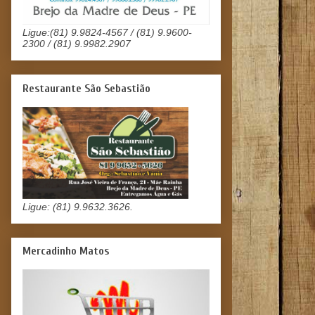
Ligue:(81) 9.9824-4567 / (81) 9.9600-
2300 / (81) 9.9982.2907
Restaurante São Sebastião
Ligue: (81) 9.9632.3626.
Mercadinho Matos