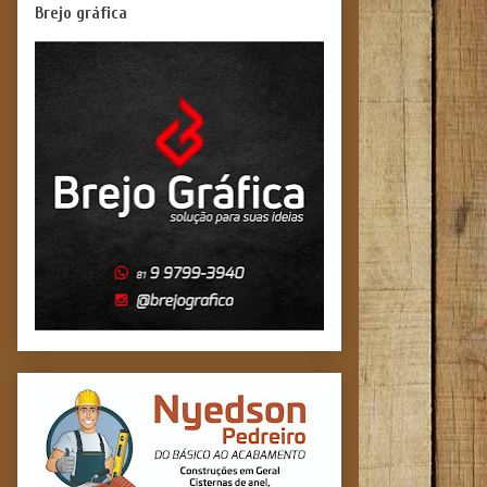
Brejo gráfica