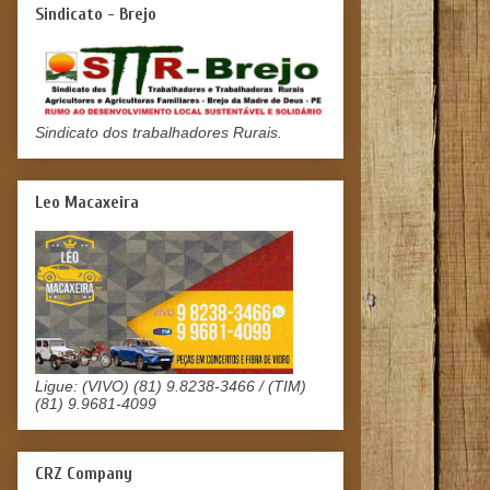
Sindicato - Brejo
Sindicato dos trabalhadores Rurais.
Leo Macaxeira
Ligue: (VIVO) (81) 9.8238-3466 / (TIM)
(81) 9.9681-4099
CRZ Company