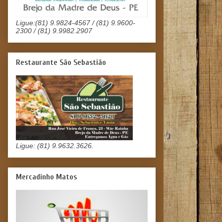
Ligue:(81) 9.9824-4567 / (81) 9.9600-
2300 / (81) 9.9982.2907
Restaurante São Sebastião
Ligue: (81) 9.9632.3626.
Mercadinho Matos