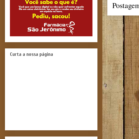
Postagem
Curta a nossa página