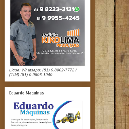
Ligue: Whatsapp: (81) 9.8962-7772 /
(TIM) (81) 9.9696-1949.
Eduardo Maquinas