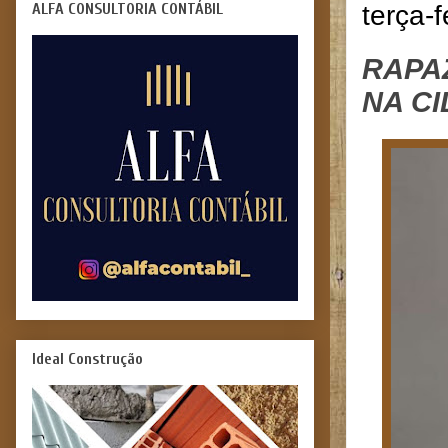
ALFA CONSULTORIA CONTÁBIL
terça-
RAPA
NA C
Ideal Construção