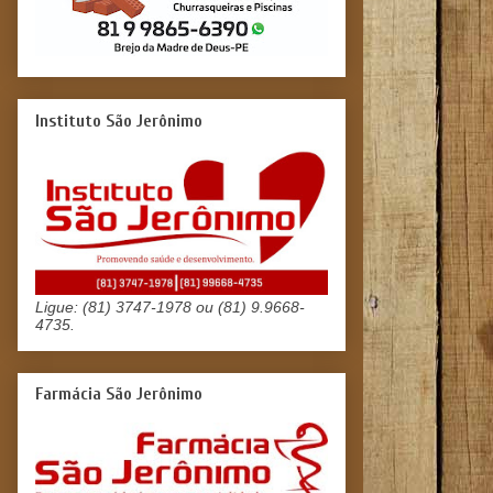
Instituto São Jerônimo
Ligue: (81) 3747-1978 ou (81) 9.9668-
4735.
Farmácia São Jerônimo