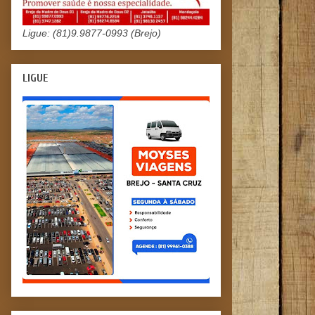
Ligue: (81)9.9877-0993 (Brejo)
LIGUE