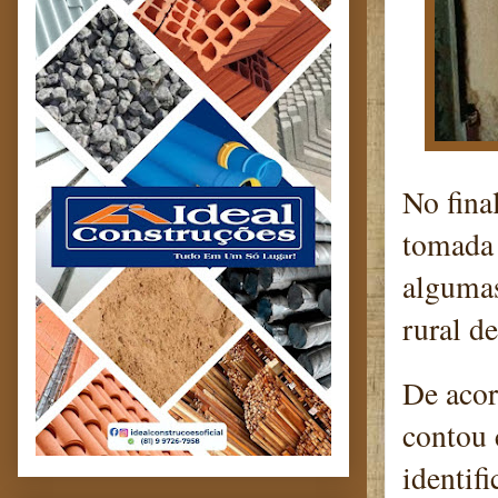
No fina
tomada 
algumas
rural d
De acor
contou 
identif