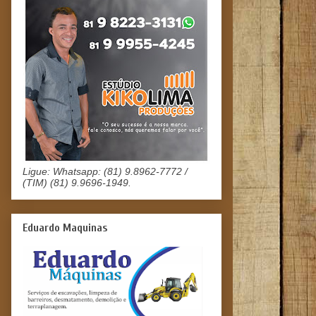
Ligue: Whatsapp: (81) 9.8962-7772 /
(TIM) (81) 9.9696-1949.
Eduardo Maquinas