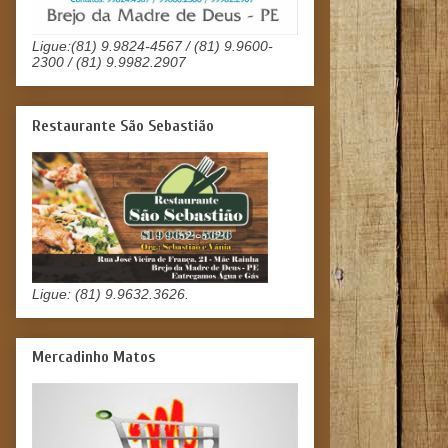
Ligue:(81) 9.9824-4567 / (81) 9.9600-
2300 / (81) 9.9982.2907
Restaurante São Sebastião
Ligue: (81) 9.9632.3626.
Mercadinho Matos