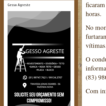
ficaram
Gesso Agreste
horas.
No mome
furtara
vítimas
O condu
informa
(83) 98
Com in