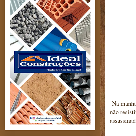
Na manhã 
não resist
assassinad