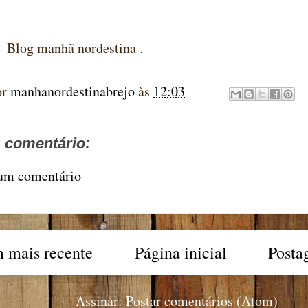
anhã nordestina .
or
manhanordestinabrejo
às
12:03
comentário:
 um comentário
 mais recente
Página inicial
Posta
Assinar:
Postar comentários (Atom)