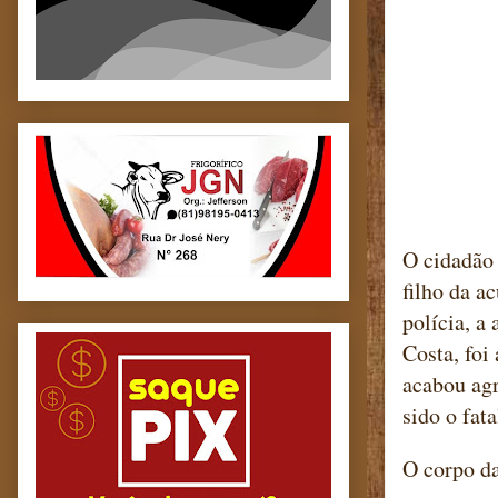
O cidadão 
filho da a
polícia, a
Costa, foi
acabou agr
sido o fata
O corpo d