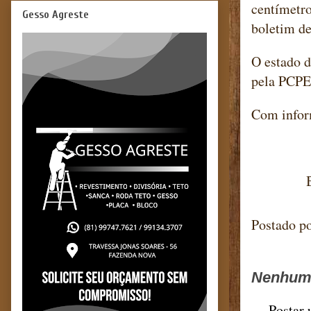
centímetro
Gesso Agreste
boletim de
O estado d
pela PCPE 
Com infor
Blog ma
Postado p
Nenhum 
Postar