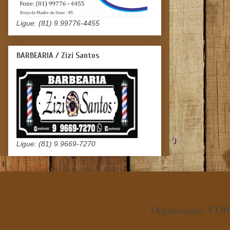
Ligue: (81) 9.99776-4455
BARBEARIA / Zizi Santos
Ligue: (81) 9.9669-7270
Organização: COIO