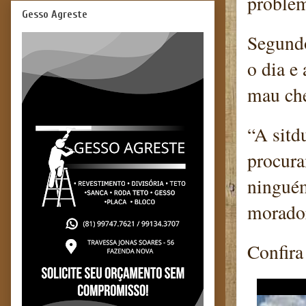
proble
Gesso Agreste
Segundo
o dia e
mau che
“A sitd
procura
ninguém
morador
Confira