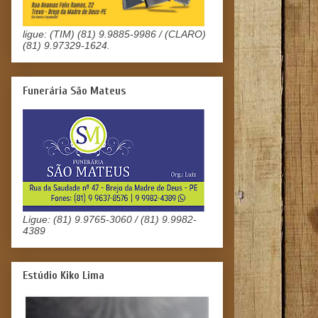
ligue: (TIM) (81) 9.9885-9986 / (CLARO)
(81) 9.97329-1624.
Funerária São Mateus
Ligue: (81) 9.9765-3060 / (81) 9.9982-
4389
Estúdio Kiko Lima