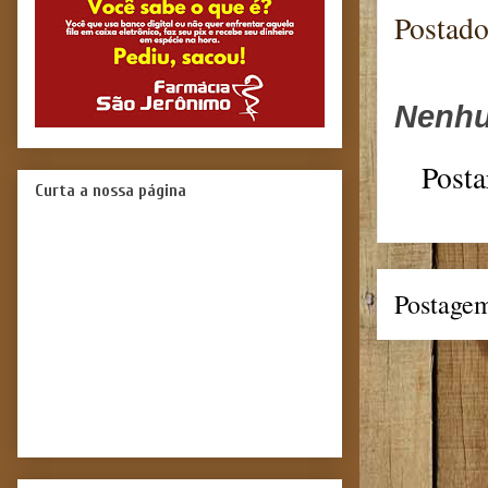
Postad
Nenhu
Posta
Curta a nossa página
Postagem