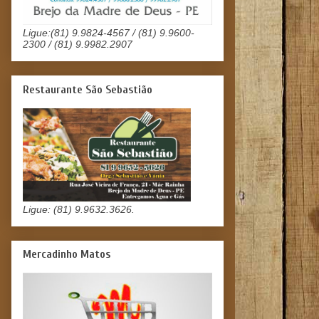
Ligue:(81) 9.9824-4567 / (81) 9.9600-
2300 / (81) 9.9982.2907
Restaurante São Sebastião
Ligue: (81) 9.9632.3626.
Mercadinho Matos