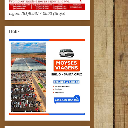
Ligue: (81)9.9877-0993 (Brejo)
LIGUE