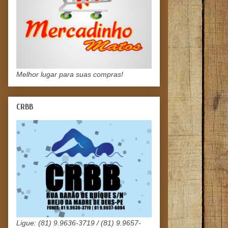
Melhor lugar para suas compras!
CRBB
Ligue: (81) 9.9636-3719 / (81) 9.9657-