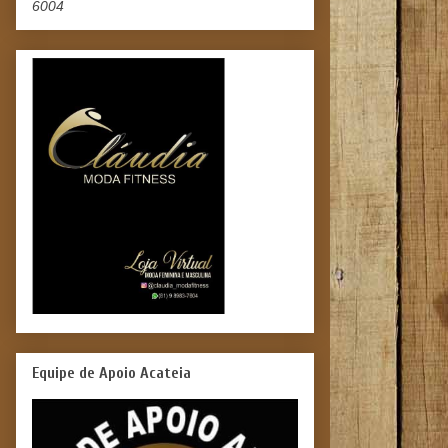
6004
Equipe de Apoio Acateia