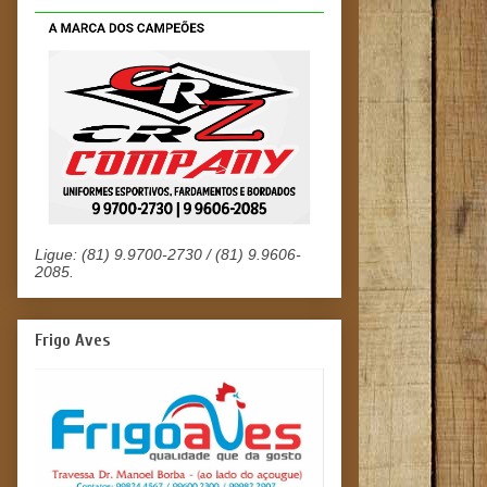
Ligue: (81) 9.9700-2730 / (81) 9.9606-
2085.
Frigo Aves