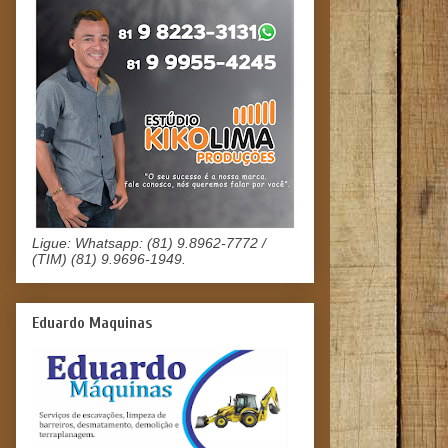
Ligue: Whatsapp: (81) 9.8962-7772 /
(TIM) (81) 9.9696-1949.
Eduardo Maquinas