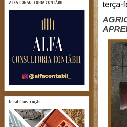
ALFA CONSULTORIA CONTÁBIL
terça-
AGRI
APRE
Ideal Construção