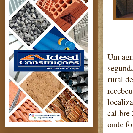
Um agri
segunda
rural d
recebeu
localiz
calibre 
onde fo