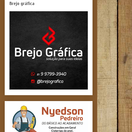
Brejo gráfica