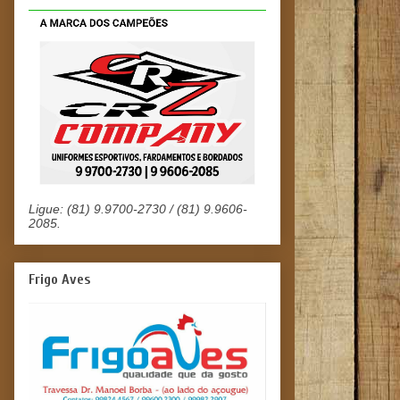
Ligue: (81) 9.9700-2730 / (81) 9.9606-
2085.
Frigo Aves