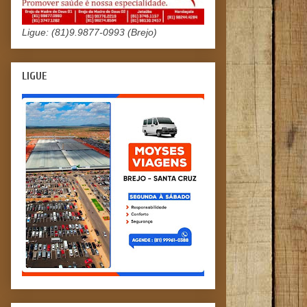
Ligue: (81)9.9877-0993 (Brejo)
LIGUE