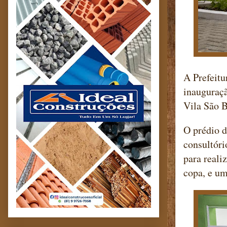
A Prefeitu
inauguraçã
Vila São 
O prédio 
consultór
para reali
copa, e um