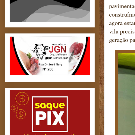
pavimentaç
construímo
agora esta
vila preci
geração pa