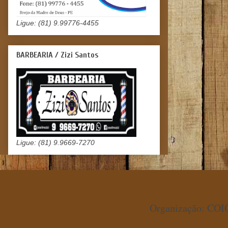
Ligue: (81) 9.99776-4455
BARBEARIA / Zizi Santos
Ligue: (81) 9.9669-7270
Organização: COIO