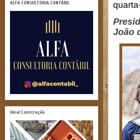
ALFA CONSULTORIA CONTÁBIL
quarta
Presi
João 
Ideal Construção