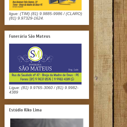
ligue: (TIM) (81) 9.9885-9986 / (CLARO)
(81) 9.97329-1624.
Funerária São Mateus
Ligue: (81) 9.9765-3060 / (81) 9.9982-
4389
Estúdio Kiko Lima