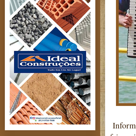
Informa