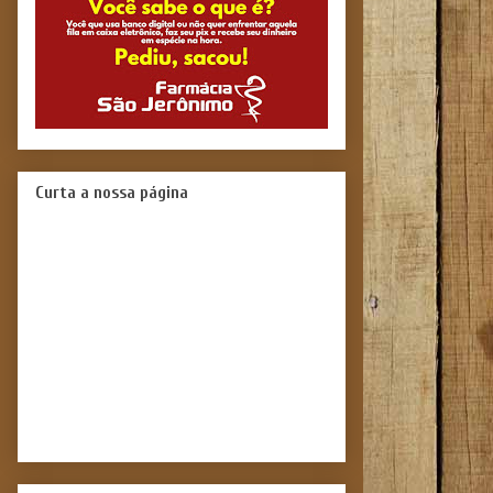
Curta a nossa página