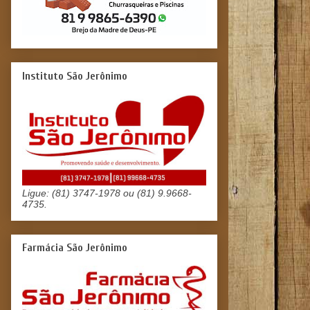
Instituto São Jerônimo
Ligue: (81) 3747-1978 ou (81) 9.9668-
4735.
Farmácia São Jerônimo