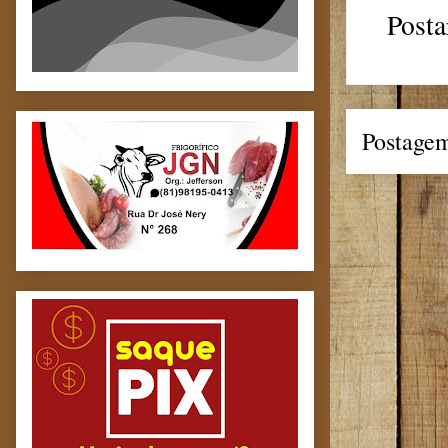
Posta
Postagem