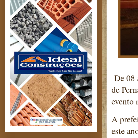
De 08 a
de Pern
evento 
A prefe
este an