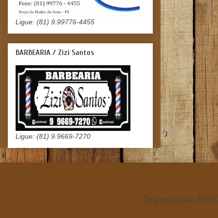
Ligue: (81) 9.99776-4455
BARBEARIA / Zizi Santos
Ligue: (81) 9.9669-7270
Organização: COIO