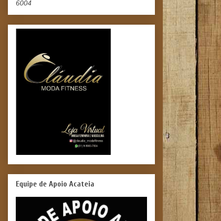
6004
Equipe de Apoio Acateia