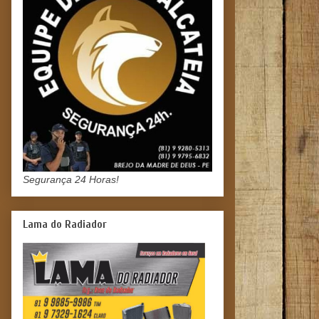
Segurança 24 Horas!
Lama do Radiador