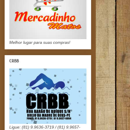
Melhor lugar para suas compras!
CRBB
Ligue: (81) 9.9636-3719 / (81) 9.9657-