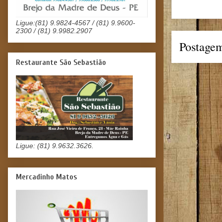
Ligue:(81) 9.9824-4567 / (81) 9.9600-
2300 / (81) 9.9982.2907
Postagem
Restaurante São Sebastião
Ligue: (81) 9.9632.3626.
Mercadinho Matos