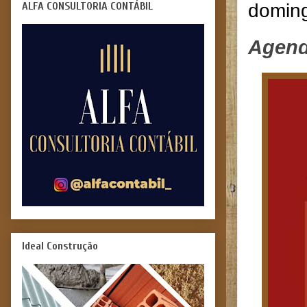
ALFA CONSULTORIA CONTÁBIL
doming
Agend
Ideal Construção