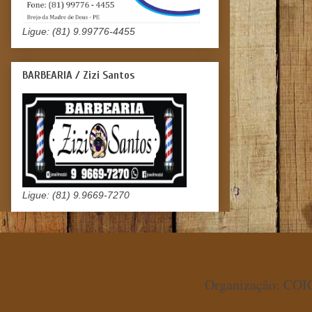
Ligue: (81) 9.99776-4455
BARBEARIA / Zizi Santos
Ligue: (81) 9.9669-7270
Organização: COIO