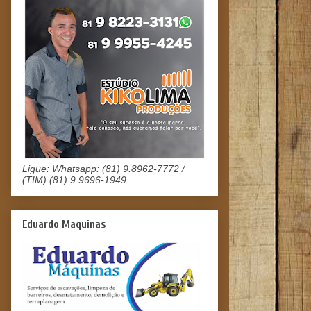
Ligue: Whatsapp: (81) 9.8962-7772 /
(TIM) (81) 9.9696-1949.
Eduardo Maquinas