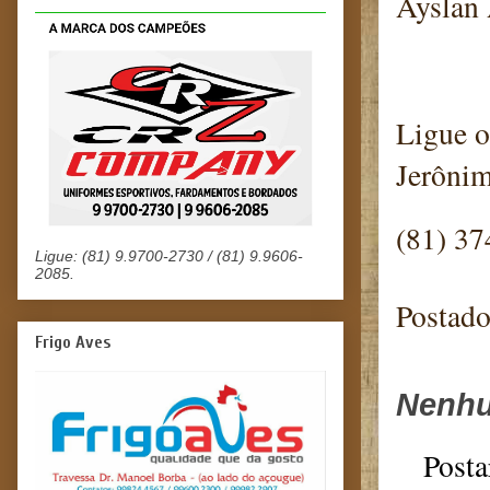
Ayslan
Ligue o
Jerônim
(81) 37
Ligue: (81) 9.9700-2730 / (81) 9.9606-
2085.
Postad
Frigo Aves
Nenhu
Posta