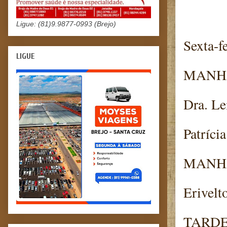
Ligue: (81)9.9877-0993 (Brejo)
Sexta-f
LIGUE
MANH
Dra. Le
Patríci
MANHÃ
Erivelt
TARDE