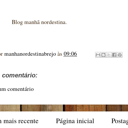
manhã nordestina.
or
manhanordestinabrejo
às
09:06
comentário:
 um comentário
 mais recente
Página inicial
Posta