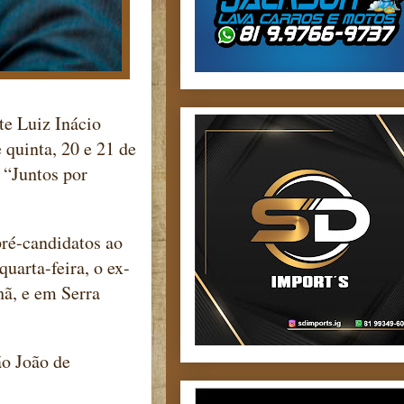
e Luiz Inácio
quinta, 20 e 21 de
 “Juntos por
pré-candidatos ao
uarta-feira, o ex-
hã, e em Serra
ão João de