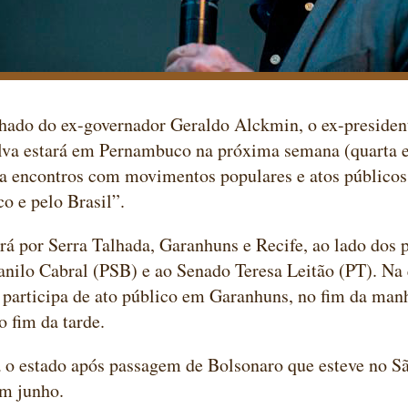
do do ex-governador Geraldo Alckmin, o ex-president
lva estará em Pernambuco na próxima semana (quarta e 
ra encontros com movimentos populares e atos públicos
 e pelo Brasil”.
rá por Serra Talhada, Garanhuns e Recife, ao lado dos 
nilo Cabral (PSB) e ao Senado Teresa Leitão (PT). Na q
 participa de ato público em Garanhuns, no fim da man
o fim da tarde.
a o estado após passagem de Bolsonaro que esteve no S
em junho.