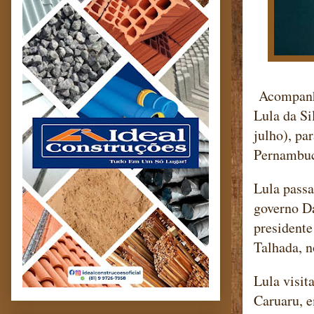
Acompanha
Lula da Si
julho), pa
Pernambuco
Lula passa
governo Da
presidente
Talhada, n
Lula visit
Caruaru, 