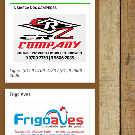
Ligue: (81) 9.9700-2730 / (81) 9.9606-
2085.
Frigo Aves