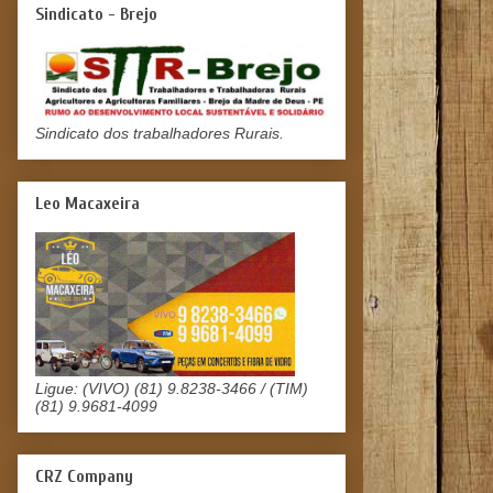
Sindicato - Brejo
Sindicato dos trabalhadores Rurais.
Leo Macaxeira
Ligue: (VIVO) (81) 9.8238-3466 / (TIM)
(81) 9.9681-4099
CRZ Company