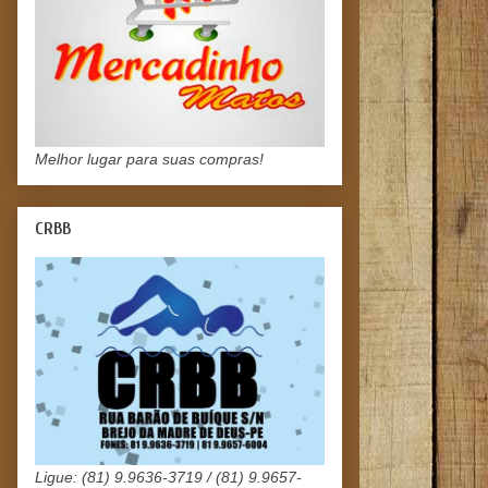
Melhor lugar para suas compras!
CRBB
Ligue: (81) 9.9636-3719 / (81) 9.9657-