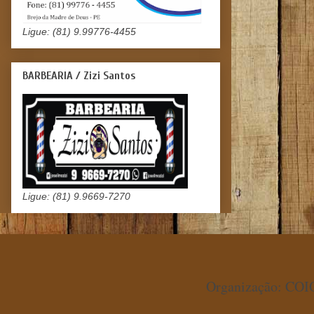
Ligue: (81) 9.99776-4455
BARBEARIA / Zizi Santos
Ligue: (81) 9.9669-7270
Organização: COIO