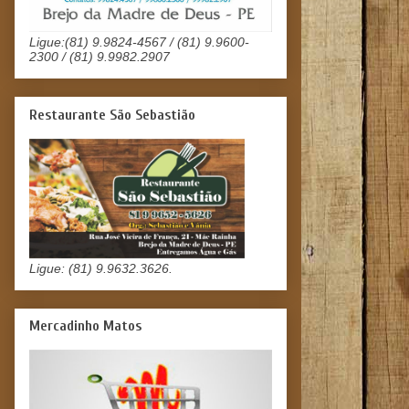
Ligue:(81) 9.9824-4567 / (81) 9.9600-
2300 / (81) 9.9982.2907
Restaurante São Sebastião
Ligue: (81) 9.9632.3626.
Mercadinho Matos