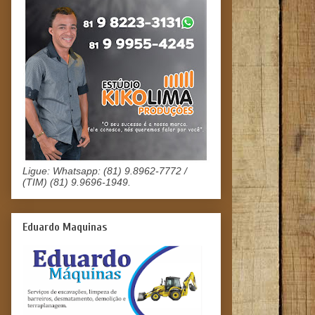
Ligue: Whatsapp: (81) 9.8962-7772 /
(TIM) (81) 9.9696-1949.
Eduardo Maquinas