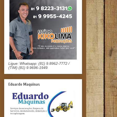
Ligue: Whatsapp: (81) 9.8962-7772 /
(TIM) (81) 9.9696-1949.
Eduardo Maquinas