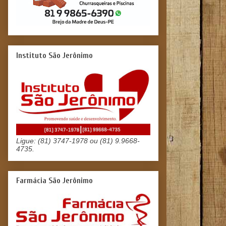
Instituto São Jerônimo
Ligue: (81) 3747-1978 ou (81) 9.9668-
4735.
Farmácia São Jerônimo