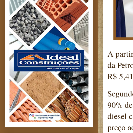
A parti
da Petr
R$ 5,41
Segundo
90% de 
diesel 
preço a