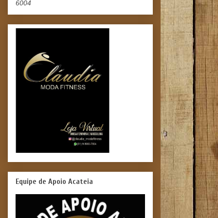
6004
Equipe de Apoio Acateia