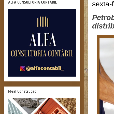
ALFA CONSULTORIA CONTÁBIL
sexta-
Petrob
distri
Ideal Construção