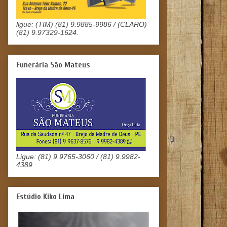
ligue: (TIM) (81) 9.9885-9986 / (CLARO)
(81) 9.97329-1624.
Funerária São Mateus
Ligue: (81) 9.9765-3060 / (81) 9.9982-
4389
Estúdio Kiko Lima