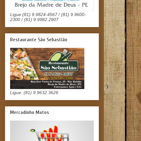
Ligue:(81) 9.9824-4567 / (81) 9.9600-
2300 / (81) 9.9982.2907
Restaurante São Sebastião
Ligue: (81) 9.9632.3626.
Mercadinho Matos