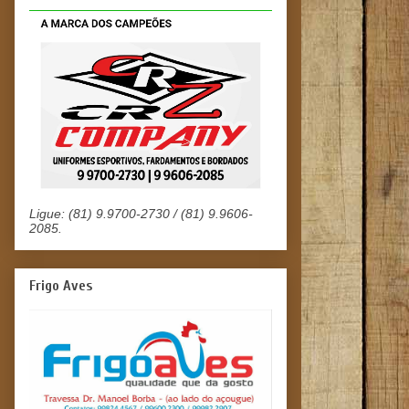
Ligue: (81) 9.9700-2730 / (81) 9.9606-
2085.
Frigo Aves