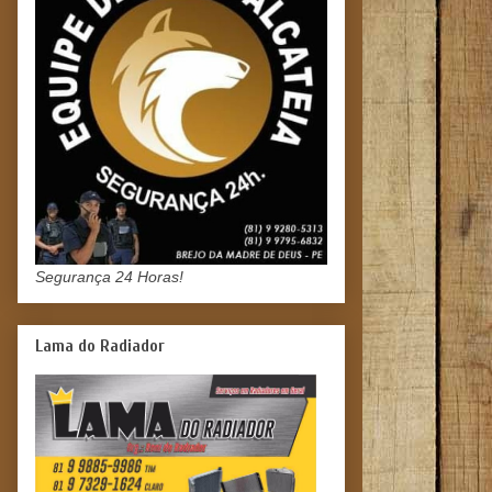
Segurança 24 Horas!
Lama do Radiador