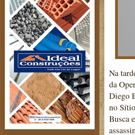
Na tard
da Oper
Diego B
no Síti
Busca e
assassi