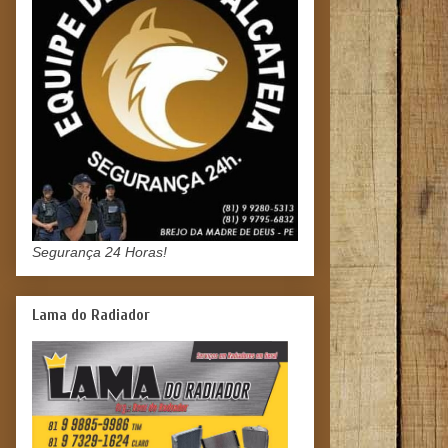
Segurança 24 Horas!
Lama do Radiador