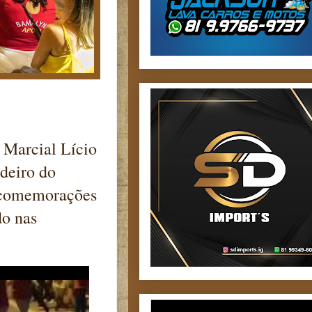
 Marcial Lício
deiro do
s comemorações
do nas