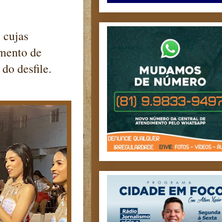
 cujas
imento de
do desfile.