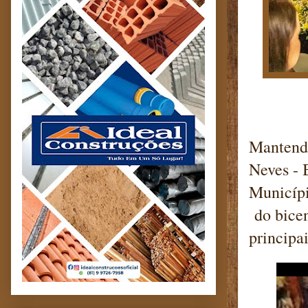
Mantendo
Neves -
Municípi
do bicen
principa