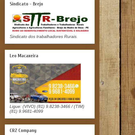
Sindicato - Brejo
Sindicato dos trabalhadores Rurais.
Leo Macaxeira
Ligue: (VIVO) (81) 9.8238-3466 / (TIM)
(81) 9.9681-4099
CRZ Company