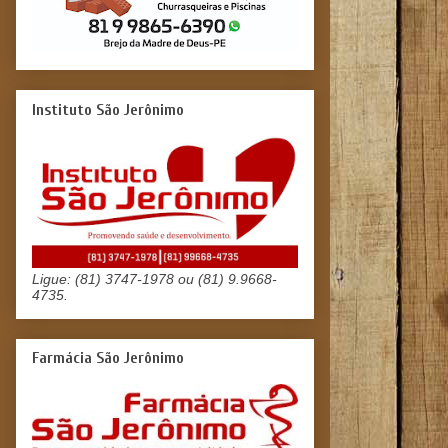
Instituto São Jerônimo
Ligue: (81) 3747-1978 ou (81) 9.9668-
4735.
Farmácia São Jerônimo