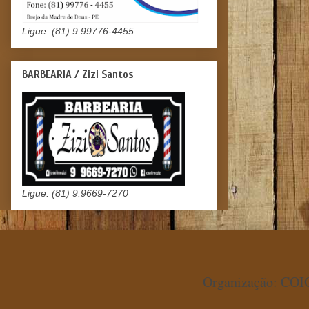
Ligue: (81) 9.99776-4455
BARBEARIA / Zizi Santos
Ligue: (81) 9.9669-7270
Organização: COIO