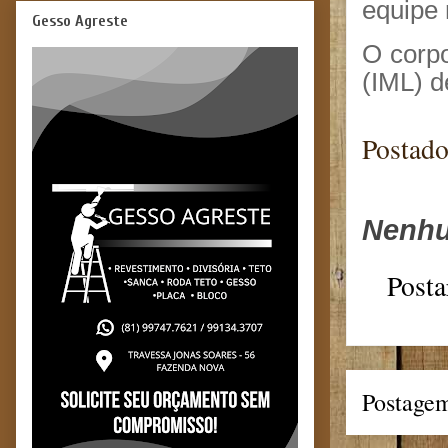
equipe 
Gesso Agreste
O corpo
(IML) d
Postad
Nenhu
Posta
Postagem