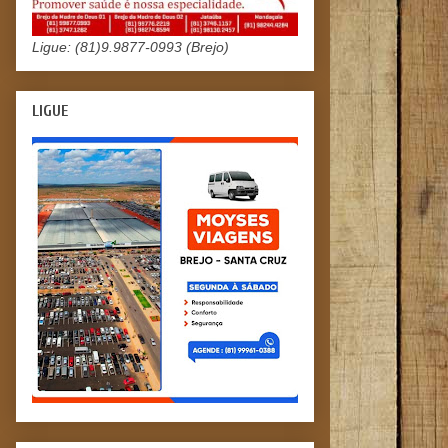
Ligue: (81)9.9877-0993 (Brejo)
LIGUE