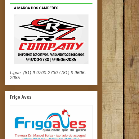
Ligue: (81) 9.9700-2730 / (81) 9.9606-
2085.
Frigo Aves