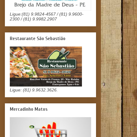
Ligue:(81) 9.9824-4567 / (81) 9.9600-
2300 / (81) 9.9982.2907
Restaurante São Sebastião
Ligue: (81) 9.9632.3626.
Mercadinho Matos