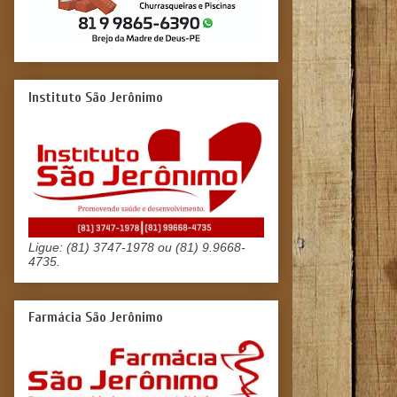
Instituto São Jerônimo
Ligue: (81) 3747-1978 ou (81) 9.9668-
4735.
Farmácia São Jerônimo