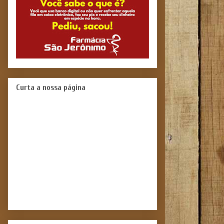
Curta a nossa página