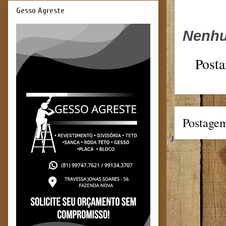
Gesso Agreste
Nenhu
Posta
Postagem