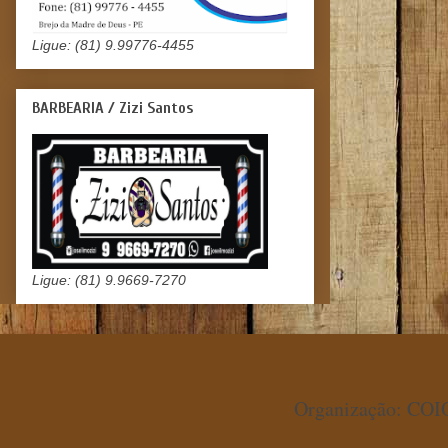
Ligue: (81) 9.99776-4455
BARBEARIA / Zizi Santos
Ligue: (81) 9.9669-7270
Organização: COIO